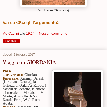
Wadi Rum (Giordania)
Vai su <Scegli l'argomento>
Vio Cavrini
alle
19:24
Nessun commento:
Condividi
giovedì 2 febbraio 2017
Viaggio in GIORDANIA
Paese
attraversato:
Giordania
Itinerario:
Amman, Jarash
(la romana Gerasa), la
fortezza di Qalat Ar-Rabad, i
castelli del deserto, le chiese
e i mosaici di Madaba, il Mar
Morto, il castello di Al-
Karak, Petra, Wadi Rum,
Aqaba
Periodo:
dicembre 1995-