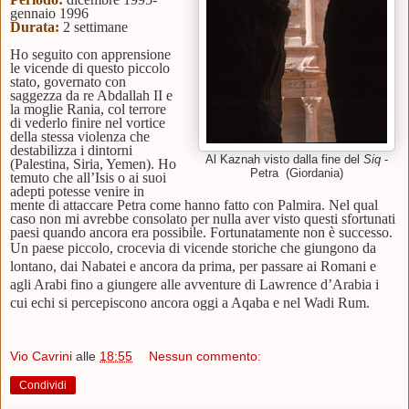
gennaio 1996
Durata:
2 settimane
Ho seguito con apprensione
le vicende di questo
piccolo
stato, governato con
saggezza da re Abdallah II e
la moglie Rania, col terrore
di vederlo finire nel vortice
della stessa violenza che
destabilizza i dintorni
Al Kaznah visto dalla fine del
Siq
-
(Palestina, Siria, Yemen). Ho
Petra (Giordania)
temuto che all’Isis o ai suoi
adepti potesse venire in
mente di attaccare Petra come hanno fatto con Palmira. Nel qual
caso non mi avrebbe consolato per nulla aver visto questi sfortunati
paesi quando ancora era possibile. Fortunatamente non è successo.
Un paese piccolo, crocevia di vicende storiche che giungono da
lontano, dai Nabatei e ancora da prima, per passare ai Romani e
agli Arabi fino a giungere alle avventure di Lawrence d’Arabia i
cui echi si percepiscono ancora oggi a Aqaba e nel Wadi Rum.
Vio Cavrini
alle
18:55
Nessun commento:
Condividi