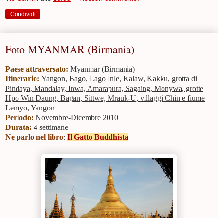
Condividi
Foto MYANMAR (Birmania)
Paese attraversato:
Myanmar (Birmania)
Itinerario:
Yangon, Bago, Lago Inle, Kalaw, Kakku, grotta di
Pindaya, Mandalay, Inwa, Amarapura, Sagaing, Monywa, grotte
Hpo Win Daung, Bagan, Sittwe, Mrauk-U, villaggi Chin e fiume
Lemyo, Yangon
Periodo:
Novembre-Dicembre 2010
Durata:
4 settimane
Ne parlo nel libro
:
Il Gatto Buddhista