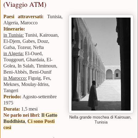
(Viaggio ATM)
Paesi attraversati:
Tunisia,
Algeria, Marocco
Itinerario:
in Tunisia:
Tunisi, Kairouan,
El-Djem, Gabes, Douz,
Gafsa, Tozeur, Nefta
in Algeria:
El-Oued,
Touggourt, Ghardaia, El-
Golea, In Salah, Timimoun,
Beni-Abbès, Beni-Ounif
in Marocco:
Figuig, Fes,
Meknes, Moulay-Idriss,
Tangeri
Periodo:
Agosto-settembre
1975
Durata:
1,5 mesi
Ne parlo nei libri
:
Il Gatto
Nella grande moschea di Kairouan,
Buddhista
,
Ci sono Posti
Tunisia
così