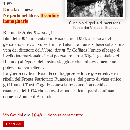
1983
Durata:
1 mese
Ne parlo nel libro:
Il confine
immaginario
Cucciolo di gorilla di montagna,
Parco dei Vulcani, Ruanda
Ricordate
Hotel Rwanda,
il
film
del 2004
ambientato in Ruanda nel 1994
,
all'epoca del
genocidio
che coinvolse Hutu e Tutsi
? La trama si basa sulla storia
vera del direttore dell’
Hotel des mille Collines
l’unico albergo di
livello internazionale che si poteva trovare a Kigali (capitale del
Ruanda) all’epoca del nostro viaggio e che noi ovviamente non
potevamo permetterci.
La
guerra civile in Ruanda
contrappose le forze governative e i
ribelli del Fronte Patriottico Ruandese
e, dal punto di vista etnico,
gli Hutu e i Tutsi
. Oggi lo conosciamo come il genocidio
ruandese
del 1994
che coinvolse anche alcuni paesi confinanti
come lo Zaire e il Burundi.
Vio Cavrini
alle
16:48
Nessun commento:
Condividi