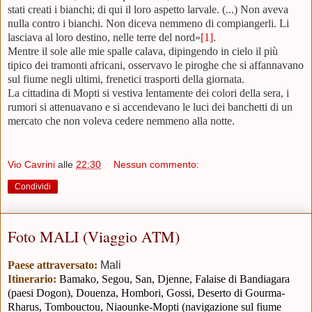
stati creati i bianchi; di qui il loro aspetto larvale. (...) Non aveva
nulla contro i bianchi. Non diceva nemmeno di compiangerli. Li
lasciava al loro destino, nelle terre del nord»
[1]
.
Mentre il sole alle mie spalle calava, dipingendo in cielo il più
tipico dei tramonti africani, osservavo le piroghe che si affannavano
sul fiume negli ultimi, frenetici trasporti della giornata.
La cittadina di Mopti si vestiva lentamente dei colori della sera, i
rumori si attenuavano e si accendevano le luci dei banchetti di un
mercato che non voleva cedere nemmeno alla notte.
Vio Cavrini
alle
22:30
Nessun commento:
Condividi
Foto MALI (Viaggio ATM)
Paese attraversato:
Mali
Itinerario:
Bamako, Segou, San, Djenne, Falaise di Bandiagara
(paesi Dogon), Douenza, Hombori, Gossi, Deserto di Gourma-
Rharus, Tombouctou, Niaounke-Mopti (navigazione sul fiume