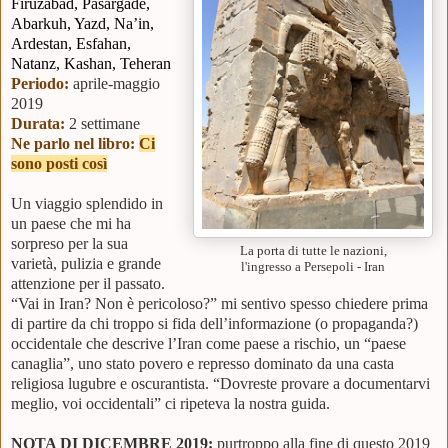
Firuzabad, Pasargade,
Abarkuh, Yazd, Na’in,
Ardestan, Esfahan,
Natanz, Kashan, Teheran
Periodo:
aprile
-maggio
2019
Durata:
2 settimane
Ne parlo nel libro:
Ci
sono posti così
Un viaggio splendido in
un paese che mi ha
sorpreso per la sua
La porta di tutte le nazioni,
varietà, pulizia e grande
l'ingresso a Persepoli - Iran
attenzione per il passato.
“Vai in Iran? Non è pericoloso?” mi sentivo spesso chiedere prima
di partire da chi troppo si fida dell’informazione (o propaganda?)
occidentale che descrive l’Iran come paese a rischio, un “paese
canaglia”, uno stato povero e represso dominato da una casta
religiosa lugubre e oscurantista. “Dovreste provare a documentarvi
meglio, voi occidentali” ci ripeteva la nostra guida.
NOTA DI DICEMBRE 2019:
purtroppo alla fine di questo 2019