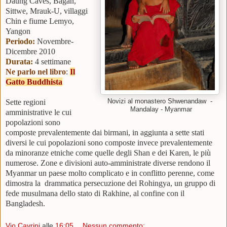
Daung Caves, Bagan,
Sittwe, Mrauk-U, villaggi
Chin e fiume Lemyo,
Yangon
Periodo:
Novembre-
Dicembre 2010
Durata:
4 settimane
Ne parlo nel libro
:
Il
Gatto Buddhista
Novizi al monastero Shwenandaw -
Sette regioni
Mandalay - Myanmar
amministrative le cui
popolazioni sono
composte prevalentemente dai birmani, in aggiunta a sette stati
diversi le cui popolazioni sono composte invece prevalentemente
da minoranze etniche come quelle degli Shan e dei Karen, le più
numerose. Zone e divisioni auto-amministrate diverse rendono il
Myanmar un paese molto complicato e in conflitto perenne, come
dimostra la drammatica persecuzione dei Rohingya, un gruppo di
fede musulmana dello stato di Rakhine, al confine con il
Bangladesh.
Vio Cavrini
alle
16:05
Nessun commento: