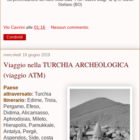
Stefano (BO)
Vio Cavrini
alle
01:16
Nessun commento:
Condividi
mercoledì 19 giugno 2019
Viaggio nella TURCHIA ARCHEOLOGICA
(viaggio ATM)
Paese
attraversato:
Turchia
Itinerario:
Edirne,
Troia,
Pergamo, Efeso,
Didima, Alicarnasso,
Aphrodisias, Mileto,
Hierapolis, Pamukkale,
Antalya, Pergè,
Aspendos, Side, costa