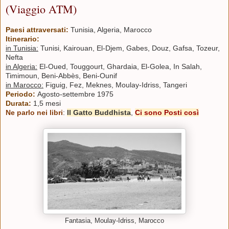
(Viaggio ATM)
Paesi attraversati:
Tunisia, Algeria, Marocco
Itinerario:
in Tunisia:
Tunisi, Kairouan, El-Djem, Gabes, Douz, Gafsa, Tozeur,
Nefta
in Algeria:
El-Oued, Touggourt, Ghardaia, El-Golea, In Salah,
Timimoun, Beni-Abbès, Beni-Ounif
in Marocco:
Figuig, Fez, Meknes, Moulay-Idriss, Tangeri
Periodo:
Agosto-settembre 1975
Durata:
1,5 mesi
Ne parlo nei libri
:
Il Gatto Buddhista
,
Ci sono Posti così
Fantasia, Moulay-Idriss, Marocco