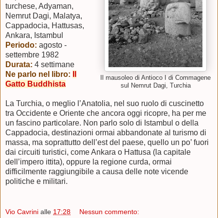
turchese, Adyaman,
Nemrut Dagi, Malatya,
Cappadocia, Hattusas,
Ankara, Istambul
Periodo:
agosto
-
settembre 1982
Durata:
4 settimane
Ne parlo nel libro:
Il
Il mausoleo di Antioco I di Commagene
Gatto Buddhista
sul Nemrut Dagi, Turchia
La Turchia, o meglio l’Anatolia, nel suo ruolo di cuscinetto
tra Occidente e Oriente che ancora oggi ricopre, ha per me
un fascino particolare. Non parlo solo di Istambul o della
Cappadocia, destinazioni ormai abbandonate al turismo di
massa, ma soprattutto
dell’est del paese, quello un po’ fuori
dai circuiti turistici, come Ankara o Hattusa (la capitale
dell’impero ittita), oppure la regione curda, ormai
difficilmente raggiungibile a causa delle note vicende
politiche e militari.
Vio Cavrini
alle
17:28
Nessun commento: