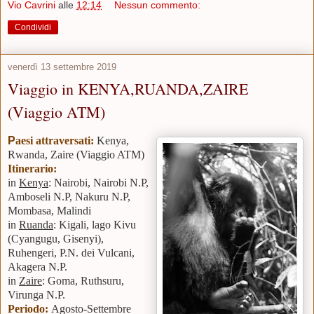
Vio Cavrini
alle
12:14
Nessun commento:
Condividi
venerdì 13 settembre 2019
Viaggio in KENYA,RUANDA,ZAIRE
(Viaggio ATM)
P
aesi attraversati:
Kenya,
Rwanda, Zaire (Viaggio ATM)
Itinerario:
in
Kenya
: Nairobi, Nairobi N.P,
Amboseli N.P, Nakuru N.P,
Mombasa, Malindi
in
Ruanda
: Kigali, lago Kivu
(Cyangugu, Gisenyi),
Ruhengeri, P.N. dei Vulcani,
Akagera N.P.
in
Zaire
: Goma, Ruthsuru,
Virunga N.P.
Periodo:
Agosto-Settembre