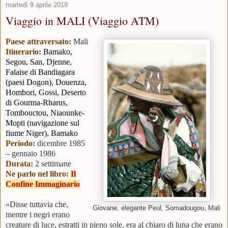
martedì 9 aprile 2019
Viaggio in MALI (Viaggio ATM)
Paese attraversato:
Mali
Itinerario:
Bamako,
Segou, San, Djenne,
Falaise di Bandiagara
(paesi Dogon), Douenza,
Hombori, Gossi, Deserto
di Gourma-Rharus,
Tombouctou, Niaounke-
Mopti (navigazione sul
fiume Niger), Bamako
Periodo:
d
icembre 1985
– gennaio 1986
Durata:
2 settimane
Ne parlo nel libro:
Il
Confine Immaginario
«Disse tuttavia che,
Giovane, elegante Peul, Somadougou, Mali
mentre i negri erano
creature di luce, estratti in pieno sole, era al chiaro di luna che erano