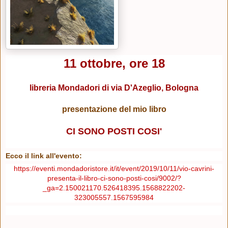
11 ottobre, ore 18
libreria Mondadori di via D'Azeglio, Bologna
presentazione del mio libro
CI SONO POSTI COSI'
Ecco il link all'evento:
https://eventi.mondadoristore.it/it/event/2019/10/11/vio-cavrini-
presenta-il-libro-ci-sono-posti-cosi/9002/?
_ga=2.150021170.526418395.1568822202-
323005557.1567595984