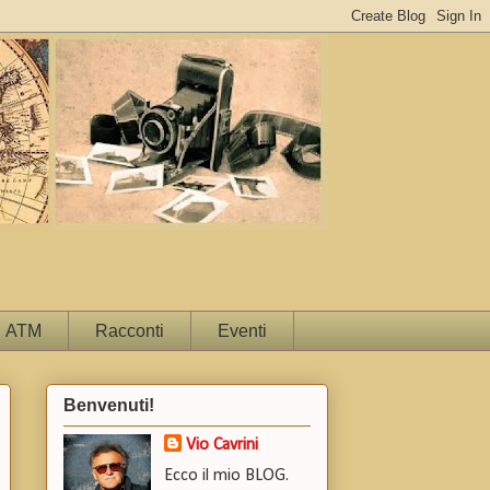
ATM
Racconti
Eventi
Benvenuti!
Vio Cavrini
Ecco il mio BLOG.