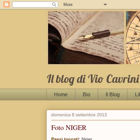
Il blog di Vio Cavrini
Home
Bio
Il Blog
Li
domenica 8 settembre 2013
Foto NIGER
Paesi toccati:
Niger