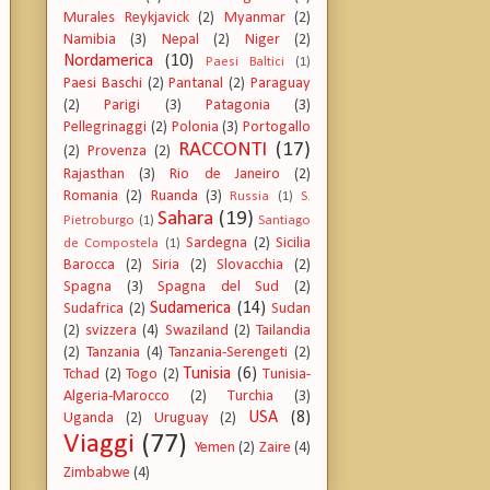
Murales Reykjavick
(2)
Myanmar
(2)
Namibia
(3)
Nepal
(2)
Niger
(2)
Nordamerica
(10)
Paesi Baltici
(1)
Paesi Baschi
(2)
Pantanal
(2)
Paraguay
(2)
Parigi
(3)
Patagonia
(3)
Pellegrinaggi
(2)
Polonia
(3)
Portogallo
RACCONTI
(17)
(2)
Provenza
(2)
Rajasthan
(3)
Rio de Janeiro
(2)
Romania
(2)
Ruanda
(3)
Russia
(1)
S.
Sahara
(19)
Pietroburgo
(1)
Santiago
Sardegna
(2)
Sicilia
de Compostela
(1)
Barocca
(2)
Siria
(2)
Slovacchia
(2)
Spagna
(3)
Spagna del Sud
(2)
Sudamerica
(14)
Sudafrica
(2)
Sudan
(2)
svizzera
(4)
Swaziland
(2)
Tailandia
(2)
Tanzania
(4)
Tanzania-Serengeti
(2)
Tunisia
(6)
Tchad
(2)
Togo
(2)
Tunisia-
Algeria-Marocco
(2)
Turchia
(3)
USA
(8)
Uganda
(2)
Uruguay
(2)
Viaggi
(77)
Yemen
(2)
Zaire
(4)
Zimbabwe
(4)