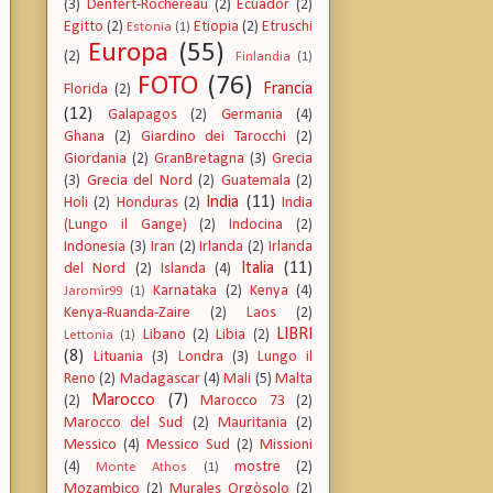
(3)
Denfert-Rochereau
(2)
Ecuador
(2)
Egitto
(2)
Etiopia
(2)
Etruschi
Estonia
(1)
Europa
(55)
(2)
Finlandia
(1)
FOTO
(76)
Francia
Florida
(2)
(12)
Galapagos
(2)
Germania
(4)
Ghana
(2)
Giardino dei Tarocchi
(2)
Giordania
(2)
GranBretagna
(3)
Grecia
(3)
Grecia del Nord
(2)
Guatemala
(2)
India
(11)
Holi
(2)
Honduras
(2)
India
(Lungo il Gange)
(2)
Indocina
(2)
Indonesia
(3)
Iran
(2)
Irlanda
(2)
Irlanda
Italia
(11)
del Nord
(2)
Islanda
(4)
Karnataka
(2)
Kenya
(4)
Jaromìr99
(1)
Kenya-Ruanda-Zaire
(2)
Laos
(2)
LIBRI
Libano
(2)
Libia
(2)
Lettonia
(1)
(8)
Lituania
(3)
Londra
(3)
Lungo il
Reno
(2)
Madagascar
(4)
Mali
(5)
Malta
Marocco
(7)
(2)
Marocco 73
(2)
Marocco del Sud
(2)
Mauritania
(2)
Messico
(4)
Messico Sud
(2)
Missioni
(4)
mostre
(2)
Monte Athos
(1)
Mozambico
(2)
Murales Orgòsolo
(2)