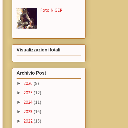
Foto NIGER
Visualizzazioni totali
Archivio Post
►
2026
(8)
►
2025
(12)
►
2024
(11)
►
2023
(16)
►
2022
(15)