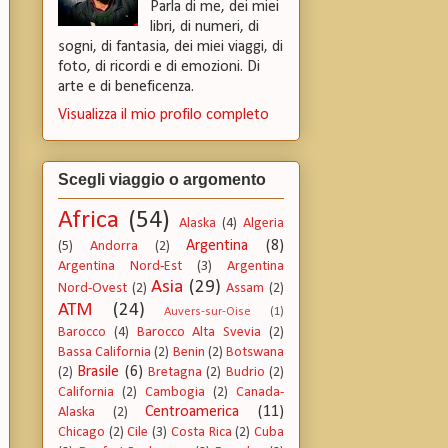
Parla di me, dei miei
libri, di numeri, di
sogni, di fantasia, dei miei viaggi, di
foto, di ricordi e di emozioni. Di
arte e di beneficenza.
Visualizza il mio profilo completo
Scegli viaggio o argomento
Africa
(54)
Alaska
(4)
Algeria
Argentina
(8)
(5)
Andorra
(2)
Argentina Nord-Est
(3)
Argentina
Asia
(29)
Nord-Ovest
(2)
Assam
(2)
ATM
(24)
Auvers-sur-Oise
(1)
Barocco
(4)
Barocco Alta Svevia
(2)
Bassa California
(2)
Benin
(2)
Botswana
Brasile
(6)
(2)
Bretagna
(2)
Budrio
(2)
California
(2)
Cambogia
(2)
Canada-
Centroamerica
(11)
Alaska
(2)
Chicago
(2)
Cile
(3)
Costa Rica
(2)
Cuba