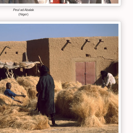
Peul
ad Abalak
(Niger)