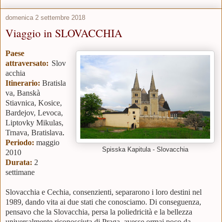
domenica 2 settembre 2018
Viaggio in SLOVACCHIA
Paese
attraversato:
Slov
acchia
Itinerario:
Bratisla
va, Banskà
Stiavnica, Kosice,
Bardejov, Levoca,
Liptovky Mikulas,
Trnava, Bratislava
.
Periodo:
maggio
Spisska Kapitula - Slovacchia
2010
Durata:
2
settimane
Slovacchia e Cechia, consenzienti, separarono i loro destini nel
1989, dando vita ai due stati che conosciamo. Di conseguenza,
pensavo che la Slovacchia, persa la poliedricità e la bellezza
universalmente riconosciuta di Praga, avesse ormai poco da