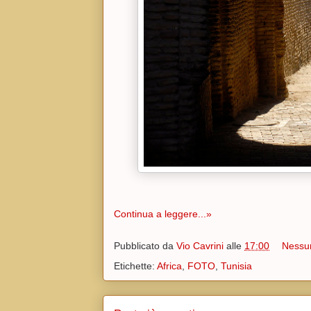
Continua a leggere...»
Pubblicato da
Vio Cavrini
alle
17:00
Nessu
Etichette:
Africa
,
FOTO
,
Tunisia