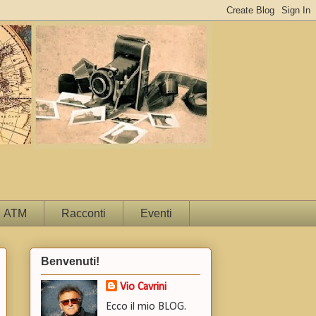
ATM
Racconti
Eventi
Benvenuti!
Vio Cavrini
Ecco il mio BLOG.