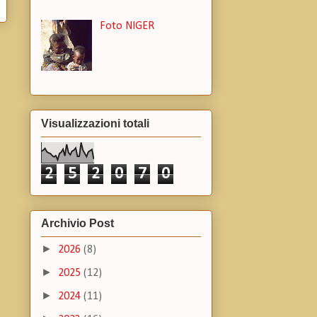
Foto NIGER
Visualizzazioni totali
2
5
2
0
7
0
Archivio Post
►
2026
(8)
►
2025
(12)
►
2024
(11)