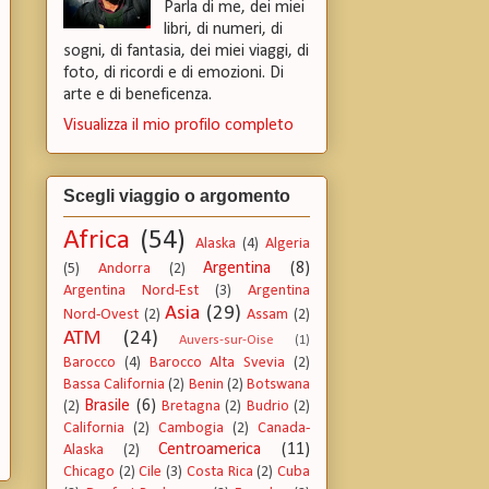
Parla di me, dei miei
libri, di numeri, di
sogni, di fantasia, dei miei viaggi, di
foto, di ricordi e di emozioni. Di
arte e di beneficenza.
Visualizza il mio profilo completo
Scegli viaggio o argomento
Africa
(54)
Alaska
(4)
Algeria
Argentina
(8)
(5)
Andorra
(2)
Argentina Nord-Est
(3)
Argentina
Asia
(29)
Nord-Ovest
(2)
Assam
(2)
ATM
(24)
Auvers-sur-Oise
(1)
Barocco
(4)
Barocco Alta Svevia
(2)
Bassa California
(2)
Benin
(2)
Botswana
Brasile
(6)
(2)
Bretagna
(2)
Budrio
(2)
California
(2)
Cambogia
(2)
Canada-
Centroamerica
(11)
Alaska
(2)
Chicago
(2)
Cile
(3)
Costa Rica
(2)
Cuba