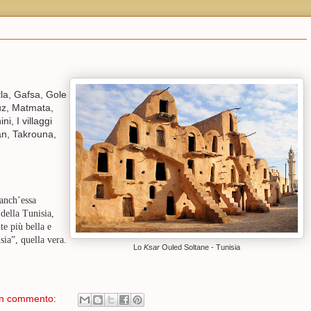
tla, Gafsa, Gole
ouz, Matmata,
i, I villaggi
an, Takrouna,
 anch’essa
della Tunisia,
te più bella e
sia”, quella vera.
Lo
Ksar
Ouled Soltane - Tunisia
n commento: