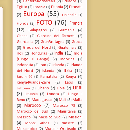
(3)
Denfert-Rochereau
(2)
Ecuador
(2)
Egitto
(2)
Etiopia
(2)
Etruschi
Estonia
(1)
Europa
(55)
(2)
Finlandia
(1)
FOTO
(76)
Francia
Florida
(2)
(12)
Galapagos
(2)
Germania
(4)
Ghana
(2)
Giardino dei Tarocchi
(2)
Giordania
(2)
GranBretagna
(3)
Grecia
(3)
Grecia del Nord
(2)
Guatemala
(2)
India
(11)
Holi
(2)
Honduras
(2)
India
(Lungo il Gange)
(2)
Indocina
(2)
Indonesia
(3)
Iran
(2)
Irlanda
(2)
Irlanda
Italia
(11)
del Nord
(2)
Islanda
(4)
Karnataka
(2)
Kenya
(4)
Jaromìr99
(1)
Kenya-Ruanda-Zaire
(2)
Laos
(2)
LIBRI
Libano
(2)
Libia
(2)
Lettonia
(1)
(8)
Lituania
(3)
Londra
(3)
Lungo il
Reno
(2)
Madagascar
(4)
Mali
(5)
Malta
Marocco
(7)
(2)
Marocco 73
(2)
Marocco del Sud
(2)
Mauritania
(2)
Messico
(4)
Messico Sud
(2)
Missioni
(4)
mostre
(2)
Monte Athos
(1)
Mozambico
(2)
Murales Orgòsolo
(2)