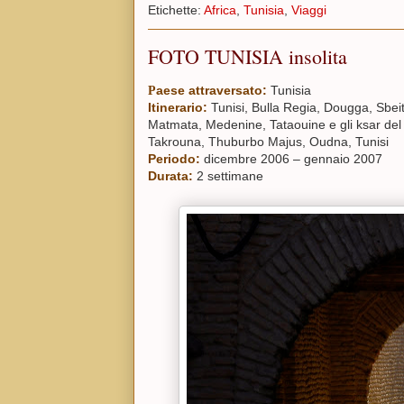
Etichette:
Africa
,
Tunisia
,
Viaggi
FOTO TUNISIA insolita
aese attraversato:
Tunisia
P
Itinerario:
Tunisi, Bulla Regia, Dougga, Sbeit
Matmata, Medenine, Tataouine e gli ksar del 
Takrouna, Thuburbo Majus, Oudna, Tunisi
Periodo:
dicembre 2006 – gennaio 2007
Durata:
2 settimane