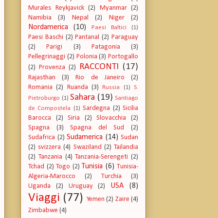
Murales Reykjavick
(2)
Myanmar
(2)
Namibia
(3)
Nepal
(2)
Niger
(2)
Nordamerica
(10)
Paesi Baltici
(1)
Paesi Baschi
(2)
Pantanal
(2)
Paraguay
(2)
Parigi
(3)
Patagonia
(3)
Pellegrinaggi
(2)
Polonia
(3)
Portogallo
RACCONTI
(17)
(2)
Provenza
(2)
Rajasthan
(3)
Rio de Janeiro
(2)
Romania
(2)
Ruanda
(3)
Russia
(1)
S.
Sahara
(19)
Pietroburgo
(1)
Santiago
Sardegna
(2)
Sicilia
de Compostela
(1)
Barocca
(2)
Siria
(2)
Slovacchia
(2)
Spagna
(3)
Spagna del Sud
(2)
Sudamerica
(14)
Sudafrica
(2)
Sudan
(2)
svizzera
(4)
Swaziland
(2)
Tailandia
(2)
Tanzania
(4)
Tanzania-Serengeti
(2)
Tunisia
(6)
Tchad
(2)
Togo
(2)
Tunisia-
Algeria-Marocco
(2)
Turchia
(3)
USA
(8)
Uganda
(2)
Uruguay
(2)
Viaggi
(77)
Yemen
(2)
Zaire
(4)
Zimbabwe
(4)