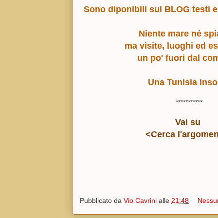
Sono diponibili sul BLOG testi e 
Niente mare né spi
ma visite, luoghi ed e
un po' fuori dal c
Una Tunisia insol
***********
Vai su
<Cerca l'argome
Pubblicato da
Vio Cavrini
alle
21:48
Nessu