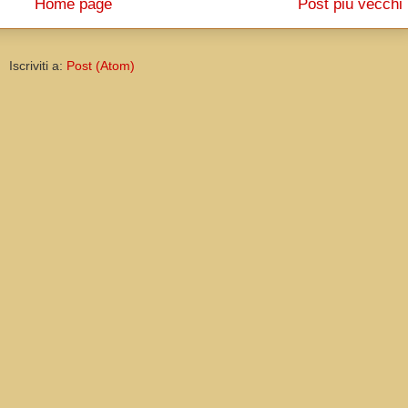
Home page
Post più vecchi
Iscriviti a:
Post (Atom)