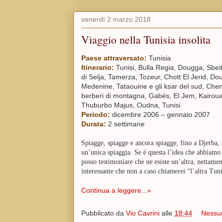
venerdì 2 marzo 2018
Viaggio nella Tunisia insolita
P
aese attraversato:
Tunisia
Itinerario:
Tunisi, Bulla Regia, Dougga, Sbei
di Selja, Tamerza, Tozeur, Chott El Jerid, D
Medenine, Tataouine e gli ksar del sud, Chenin
berberi di montagna, Gabés, El Jem, Kairou
Thuburbo Majus, Oudna, Tunisi
Periodo:
dicembre 2006 – gennaio 2007
Durata:
2 settimane
Spiagge, spiagge e ancora spiagge, fino a Djerba,
un’unica spiaggia. Se è questa l’idea che abbiamo 
posso testimoniare che ne esiste un’altra, nettamen
interessante che non a caso chiamerei “l’altra Tuni
Continua a leggere...»
Pubblicato da
Vio Cavrini
alle
18:44
Nessu