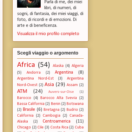
Parla di me, dei miei
libri, di numeri, di
sogni, di fantasia, dei miei viaggi, di
foto, di ricordi e di emozioni. Di
arte e di beneficenza.
Visualizza il mio profilo completo
Scegli viaggio o argomento
Africa
(54)
Alaska
(4)
Algeria
Argentina
(8)
(5)
Andorra
(2)
Argentina Nord-Est
(3)
Argentina
Asia
(29)
Nord-Ovest
(2)
Assam
(2)
ATM
(24)
Auvers-sur-Oise
(1)
Barocco
(4)
Barocco Alta Svevia
(2)
Bassa California
(2)
Benin
(2)
Botswana
Brasile
(6)
(2)
Bretagna
(2)
Budrio
(2)
California
(2)
Cambogia
(2)
Canada-
Centroamerica
(11)
Alaska
(2)
Chicago
(2)
Cile
(3)
Costa Rica
(2)
Cuba