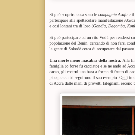
Si può scoprire cosa sono le
compagnie Asafo
e i
partecipare alla spettacolare manifestazione
Akwas
e così lontani tra di loro (
Gondja
, Dagomba
,
Kon
Si può partecipare ad un rito Vudù per rendersi c
popolazione del Benin, cercando di non farsi condi
la gente di Sokodè cerca di recuperare dal passato
Una morte meno macabra della nostra.
Alla fi
famiglia (o forse fu cacciato) e se ne andò ad Acc
cacao, gli costruì una bara a forma di frutto di cac
piacque e altri seguirono il suo esempio. Oggi in ci
di Accra
dalle mani di provetti falegnami escono ba