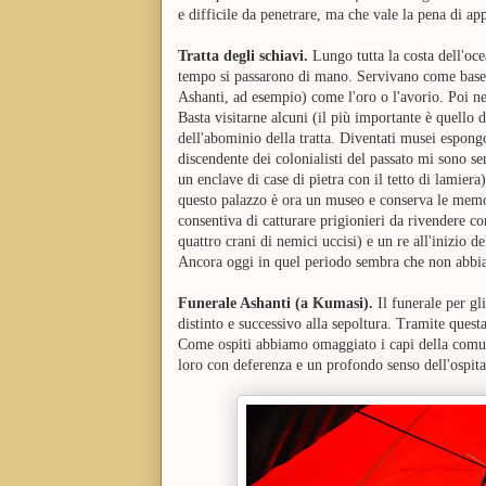
e difficile da penetrare, ma che vale la pena di ap
Tratta degli schiavi.
Lungo tutta la costa dell'oc
tempo si passarono di mano. Servivano come base p
Ashanti, ad esempio) come l'oro o l'avorio. Poi ne
Basta visitarne alcuni (il più importante è quello
dell'abominio della tratta. Diventati musei espong
discendente dei colonialisti del passato mi sono s
un enclave di case di pietra con il tetto di lamiera)
questo palazzo è ora un
museo e conserva le memori
consentiva di
catturare prigionieri da rivendere c
quattro crani di nemici uccisi) e un re all'inizio d
Ancora oggi in quel periodo sembra che non abbi
Funerale Ashanti (a Kumasi).
Il funerale per gl
distinto e successivo alla sepoltura.
Tramite questa 
Come ospiti abbiamo omaggiato i capi della comunit
loro con deferenza e un profondo senso dell'ospita