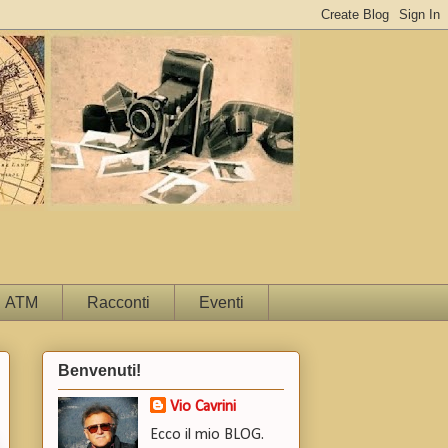
ATM
Racconti
Eventi
Benvenuti!
Vio Cavrini
Ecco il mio BLOG.