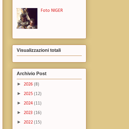
Foto NIGER
Visualizzazioni totali
Archivio Post
►
2026
(8)
►
2025
(12)
►
2024
(11)
►
2023
(16)
►
2022
(15)