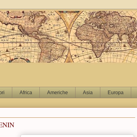
bri
Africa
Americhe
Asia
Europa
BENIN