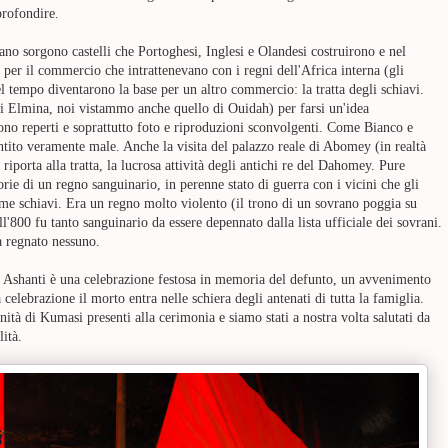
profondire.
eano sorgono castelli che Portoghesi, Inglesi e Olandesi costruirono e nel
er il commercio che intrattenevano con i regni dell'Africa interna (gli
l tempo diventarono la base per un altro commercio: la tratta degli schiavi.
 di Elmina, noi vistammo anche quello di Ouidah) per farsi un'idea
ono reperti e soprattutto foto e riproduzioni sconvolgenti. Come Bianco e
entito veramente male. Anche la visita
del palazzo reale di Abomey (in realtà
 riporta alla tratta, la lucrosa attività degli antichi re del Dahomey. Pure
e di un regno sanguinario, in perenne stato di guerra con i vicini che gli
ome schiavi.
Era un regno molto violento (il trono di un sovrano poggia su
ell'800 fu tanto sanguinario da essere depennato dalla lista ufficiale dei sovrani.
a regnato nessuno.
i Ashanti è una celebrazione festosa in memoria del defunto, un avvenimento
celebrazione il morto entra nelle schiera degli antenati di tutta la famiglia.
à di Kumasi presenti alla cerimonia e siamo stati a nostra volta salutati da
lità.