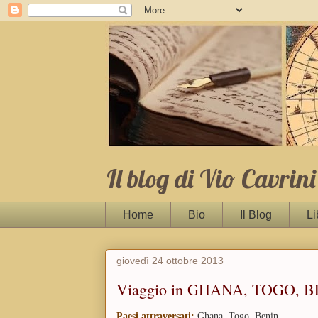
Il blog di Vio Cavrini
Home
Bio
Il Blog
Li
giovedì 24 ottobre 2013
Viaggio in GHANA, TOGO, 
Paesi attraversati:
Ghana, Togo, Benin