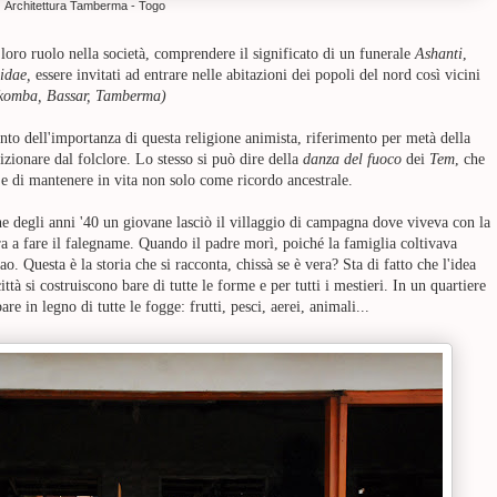
Architettura Tamberma - Togo
l loro ruolo nella società, comprendere il significato di un funerale
Ashanti
,
idae,
essere invitati ad entrare nelle abitazioni dei popoli del nord così vicini
komba,
Bassar, Tamberma)
onto dell'importanza di questa
religione animista, riferimento per metà della
zionare dal folclore. Lo stesso si può dire della
danza del fuoco
dei
Tem
, che
 e di mantenere in vita non solo come ricordo ancestrale.
ne degli anni '40 un giovane lasciò il villaggio di campagna dove viveva con la
ra a fare il falegname. Quando il padre morì, poiché la famiglia coltivava
ao. Questa è la storia che si racconta, chissà se è vera? Sta di fatto che l'idea
ttà si costruiscono bare di tutte le forme e per tutti i mestieri. In un quartiere
re in legno di tutte le fogge: frutti, pesci, aerei, animali...