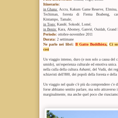
Itinerario:
in Ghana:
Accra, Kakum Game Reserve, Elmina,
Techiman, foresta di Fiema Boabeng, cas
Kintampo, Tamale;
in Togo:
Kandé, Sokodé, Lomé;
i
n Benin:
Kara,
Abomey, Ganvié, Ouidah, Grand
Periodo:
ottobre-novembre 2011
Durata:
2 settimane
Ne parlo nei libri:
Il Gatto Buddhista
,
Ci so
così
Un viaggio intenso, duro (e non solo a causa del c
umido), un'esperienza culturale ed emotiva unica
nella culla della cultura
Ashanti
, del Vudù, dei reg
schiavisti dell'800, dei popoli della foresta e dell
Un viaggio nel quale c'è più da comprendere c'e da
forse abbiamo sentito parlare, ma solo attraverso i
marginalmente, ma anche quel poco che riusciamo 