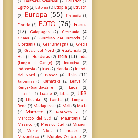
(3)
Denfert-Rochereau
(2)
Ecuador
(2)
Egitto
(2)
Etiopia
(2)
Etruschi
Estonia
(1)
Europa
(55)
(2)
Finlandia
(1)
FOTO
(76)
Francia
Florida
(2)
(12)
Galapagos
(2)
Germania
(4)
Ghana
(2)
Giardino dei Tarocchi
(2)
Giordania
(2)
GranBretagna
(3)
Grecia
(3)
Grecia del Nord
(2)
Guatemala
(2)
India
(11)
Holi
(2)
Honduras
(2)
India
(Lungo il Gange)
(2)
Indocina
(2)
Indonesia
(3)
Iran
(2)
Irlanda
(2)
Irlanda
Italia
(11)
del Nord
(2)
Islanda
(4)
Karnataka
(2)
Kenya
(4)
Jaromìr99
(1)
Kenya-Ruanda-Zaire
(2)
Laos
(2)
LIBRI
Libano
(2)
Libia
(2)
Lettonia
(1)
(8)
Lituania
(3)
Londra
(3)
Lungo il
Reno
(2)
Madagascar
(4)
Mali
(5)
Malta
Marocco
(7)
(2)
Marocco 73
(2)
Marocco del Sud
(2)
Mauritania
(2)
Messico
(4)
Messico Sud
(2)
Missioni
(4)
mostre
(2)
Monte Athos
(1)
Mozambico
(2)
Murales Orgòsolo
(2)