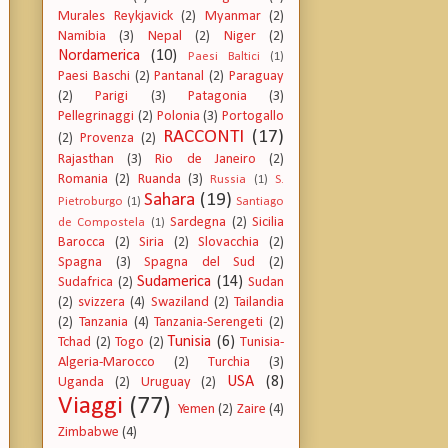
Murales Reykjavick
(2)
Myanmar
(2)
Namibia
(3)
Nepal
(2)
Niger
(2)
Nordamerica
(10)
Paesi Baltici
(1)
Paesi Baschi
(2)
Pantanal
(2)
Paraguay
(2)
Parigi
(3)
Patagonia
(3)
Pellegrinaggi
(2)
Polonia
(3)
Portogallo
RACCONTI
(17)
(2)
Provenza
(2)
Rajasthan
(3)
Rio de Janeiro
(2)
Romania
(2)
Ruanda
(3)
Russia
(1)
S.
Sahara
(19)
Pietroburgo
(1)
Santiago
Sardegna
(2)
Sicilia
de Compostela
(1)
Barocca
(2)
Siria
(2)
Slovacchia
(2)
Spagna
(3)
Spagna del Sud
(2)
Sudamerica
(14)
Sudafrica
(2)
Sudan
(2)
svizzera
(4)
Swaziland
(2)
Tailandia
(2)
Tanzania
(4)
Tanzania-Serengeti
(2)
Tunisia
(6)
Tchad
(2)
Togo
(2)
Tunisia-
Algeria-Marocco
(2)
Turchia
(3)
USA
(8)
Uganda
(2)
Uruguay
(2)
Viaggi
(77)
Yemen
(2)
Zaire
(4)
Zimbabwe
(4)