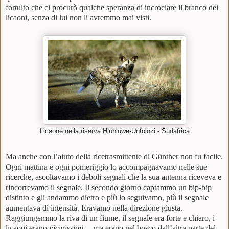
fortuito che ci procurò qualche speranza di incrociare il branco dei
licaoni, senza di lui non li avremmo mai visti.
Licaone nella riserva Hluhluwe-Unfolozi - Sudafrica
Ma anche con l’aiuto della ricetrasmittente di Günther non fu facile.
Ogni mattina e ogni pomeriggio lo accompagnavamo nelle sue
ricerche, ascoltavamo i deboli segnali che la sua antenna riceveva e
rincorrevamo il segnale. Il secondo giorno captammo un bip-bip
distinto e gli andammo dietro e più lo seguivamo, più il segnale
aumentava di intensità. Eravamo nella direzione giusta.
Raggiungemmo la riva di un fiume, il segnale era forte e chiaro, i
licaoni erano vicinissimi… ma erano nel bosco dall’altra parte del