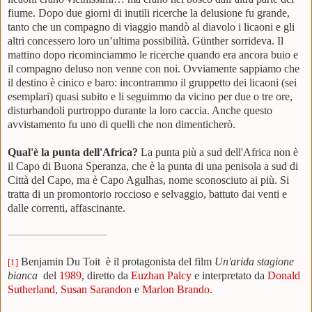
fiume. Dopo due giorni di inutili ricerche la delusione fu grande,
tanto che un compagno di viaggio mandò al diavolo i licaoni e gli
altri concessero loro un’ultima possibilità. Günther sorrideva. Il
mattino dopo ricominciammo le ricerche quando era ancora buio e
il compagno deluso non venne con noi. Ovviamente sappiamo che
il destino è cinico e baro: incontrammo il gruppetto dei licaoni (sei
esemplari) quasi subito e li seguimmo da vicino per due o tre ore,
disturbandoli purtroppo durante la loro caccia. Anche questo
avvistamento fu uno di quelli che non dimenticherò.
Qual'è la punta dell'Africa?
La punta più a sud dell'Africa non è
il Capo di Buona Speranza, che è la punta di una penisola a sud di
Città del Capo, ma è Capo Agulhas, nome sconosciuto ai più. Si
tratta di un promontorio roccioso e selvaggio, battuto dai venti e
dalle correnti, affascinante.
Benjamin Du Toit è il protagonista del film
Un'arida stagione
[1]
bianca
del
1989
, diretto da
Euzhan Palcy
e interpretato da
Donald
Sutherland
,
Susan Sarandon
e
Marlon Brando
.