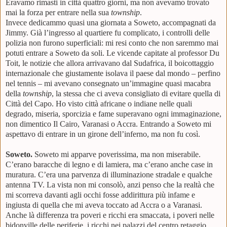
Eravamo rimasti in città quattro giorni, ma non avevamo trovato
mai la forza per entrare nella sua
township
.
Invece dedicammo quasi una giornata a Soweto, accompagnati da
Jimmy. Già l’ingresso al quartiere fu complicato, i controlli delle
polizia non furono superficiali: mi resi conto che non saremmo mai
potuti entrare a Soweto da soli. Le vicende capitate al professor Du
Toit, le notizie che allora arrivavano dal Sudafrica, il boicottaggio
internazionale che giustamente isolava il paese dal mondo – perfino
nel tennis – mi avevano consegnato un’immagine quasi macabra
della
township
, la stessa che ci aveva consigliato di evitare quella di
Città del Capo. Ho visto città africane o indiane nelle quali
degrado, miseria, sporcizia e fame superavano ogni immaginazione,
non dimentico Il Cairo, Varanasi o Accra. Entrando a Soweto mi
aspettavo di entrare in un girone dell’inferno, ma non fu così.
Soweto.
Soweto mi apparve poverissima, ma non miserabile.
C’erano baracche di legno e di lamiera, ma c’erano anche case in
muratura. C’era una parvenza di illuminazione stradale e qualche
antenna TV. La vista non mi consolò, anzi penso che la realtà che
mi scorreva davanti agli occhi fosse addirittura più infame e
ingiusta di quella che mi aveva toccato ad Accra o a Varanasi.
Anche là differenza tra poveri e ricchi era smaccata, i poveri nelle
bidonville delle periferie, i ricchi nei palazzi del centro retaggio