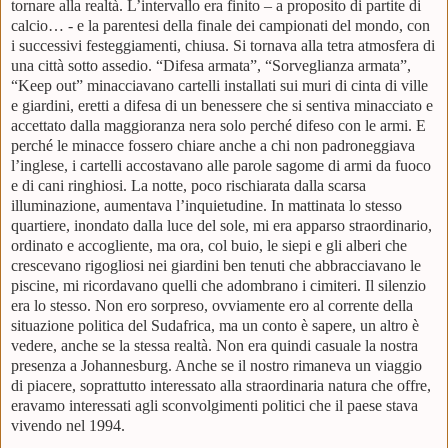
tornare alla realtà. L’intervallo era finito – a proposito di partite di
calcio… - e la parentesi della finale dei campionati del mondo, con
i successivi festeggiamenti, chiusa. Si tornava alla tetra atmosfera di
una città sotto assedio. “Difesa armata”, “Sorveglianza armata”,
“Keep out” minacciavano cartelli installati sui muri di cinta di ville
e giardini, eretti a difesa di un benessere che si sentiva minacciato e
accettato dalla maggioranza nera solo perché difeso con le armi. E
perché le minacce fossero chiare anche a chi non padroneggiava
l’inglese, i cartelli accostavano alle parole sagome di armi da fuoco
e di cani ringhiosi. La notte, poco rischiarata dalla scarsa
illuminazione, aumentava l’inquietudine. In mattinata lo stesso
quartiere, inondato dalla luce del sole, mi era apparso straordinario,
ordinato e accogliente, ma ora, col buio, le siepi e gli alberi che
crescevano rigogliosi nei giardini ben tenuti che abbracciavano le
piscine, mi ricordavano quelli che adombrano i cimiteri. Il silenzio
era lo stesso. Non ero sorpreso, ovviamente ero al corrente della
situazione politica del Sudafrica, ma un conto è sapere, un altro è
vedere, anche se la stessa realtà. Non era quindi casuale la nostra
presenza a Johannesburg. Anche se il nostro rimaneva un viaggio
di piacere, soprattutto interessato alla straordinaria natura che offre,
eravamo interessati agli sconvolgimenti politici che il paese stava
vivendo nel 1994.