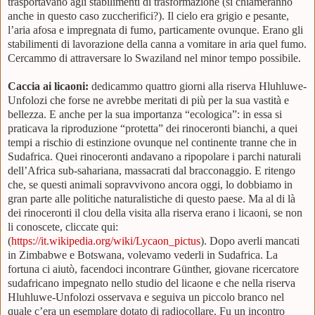
trasportavano agli stabilimenti di trasformazione (si chiameranno
anche in questo caso zuccherifici?). Il cielo era grigio e pesante,
l’aria afosa e impregnata di fumo, particamente ovunque. Erano gli
stabilimenti di lavorazione della canna a vomitare in aria quel fumo.
Cercammo di attraversare lo Swaziland nel minor tempo possibile.
Caccia ai licaoni:
dedicammo quattro giorni alla riserva Hluhluwe-
Unfolozi che forse ne avrebbe meritati di più per la sua vastità e
bellezza. E anche per la sua importanza “ecologica”: in essa si
praticava la riproduzione “protetta” dei rinoceronti bianchi, a quei
tempi a rischio di estinzione ovunque nel continente tranne che in
Sudafrica. Quei rinoceronti andavano a ripopolare i parchi naturali
dell’Africa sub-sahariana, massacrati dal bracconaggio. E ritengo
che, se questi animali sopravvivono ancora oggi, lo dobbiamo in
gran parte alle politiche naturalistiche di questo paese. Ma al di là
dei rinoceronti il clou della visita alla riserva erano i licaoni, se non
li conoscete, cliccate qui:
(
https://it.wikipedia.org/wiki/Lycaon_pictus
). Dopo averli mancati
in Zimbabwe e Botswana, volevamo vederli in Sudafrica. La
fortuna ci aiutò, facendoci incontrare Günther, giovane ricercatore
sudafricano impegnato nello studio del licaone e che nella riserva
Hluhluwe-Unfolozi osservava e seguiva un piccolo branco nel
quale c’era un esemplare dotato di radiocollare. Fu un incontro