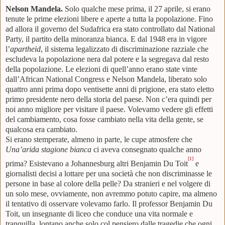
Nelson Mandela.
Solo qualche mese prima, il 27 aprile, si erano
tenute le prime elezioni libere e aperte a tutta la popolazione. Fino
ad allora il governo del Sudafrica era stato controllato dal National
Party, il partito della minoranza bianca. E dal 1948 era in vigore
l’
apartheid
, il sistema legalizzato di discriminazione razziale che
escludeva la popolazione nera dal potere e la segregava dal resto
della popolazione. Le elezioni di quell’anno erano state vinte
dall’African National Congress e Nelson Mandela, liberato solo
quattro anni prima dopo ventisette anni di prigione, era stato eletto
primo presidente nero della storia del paese. Non c’era quindi per
noi anno migliore per visitare il paese. Volevamo vedere gli effetti
del cambiamento, cosa fosse cambiato nella vita della gente, se
qualcosa era cambiato.
Si erano stemperate, almeno in parte, le cupe atmosfere che
Una’arida stagione bianca
ci aveva consegnato qualche anno
[1]
prima? Esistevano a Johannesburg altri Benjamin Du Toit
e
giornalisti decisi a lottare per una società che non discriminasse le
persone in base al colore della pelle? Da stranieri e nel volgere di
un solo mese, ovviamente, non avremmo potuto capire, ma almeno
il tentativo di osservare volevamo farlo. Il professor Benjamin Du
Toit, un insegnante di liceo che conduce una vita normale e
tranquilla, lontano anche solo col pensiero dalle tragedie che ogni