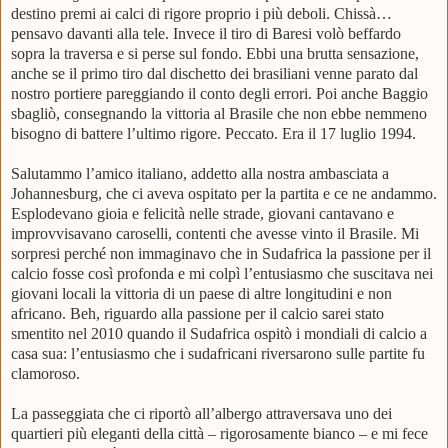
destino premi ai calci di rigore proprio i più deboli. Chissà…
pensavo davanti alla tele. Invece il tiro di Baresi volò beffardo
sopra la traversa e si perse sul fondo. Ebbi una brutta sensazione,
anche se il primo tiro dal dischetto dei brasiliani venne parato dal
nostro portiere pareggiando il conto degli errori. Poi anche Baggio
sbagliò, consegnando la vittoria al Brasile che non ebbe nemmeno
bisogno di battere l’ultimo rigore. Peccato. Era il 17 luglio 1994.
Salutammo l’amico italiano, addetto alla nostra ambasciata a
Johannesburg, che ci aveva ospitato per la partita e ce ne andammo.
Esplodevano gioia e felicità nelle strade, giovani cantavano e
improvvisavano caroselli, contenti che avesse vinto il Brasile. Mi
sorpresi perché non immaginavo che in Sudafrica la passione per il
calcio fosse così profonda e mi colpì l’entusiasmo che suscitava nei
giovani locali la vittoria di un paese di altre longitudini e non
africano. Beh, riguardo alla passione per il calcio sarei stato
smentito nel 2010 quando il Sudafrica ospitò i mondiali di calcio a
casa sua: l’entusiasmo che i sudafricani riversarono sulle partite fu
clamoroso.
La passeggiata che ci riportò all’albergo attraversava uno dei
quartieri più eleganti della città – rigorosamente bianco – e mi fece