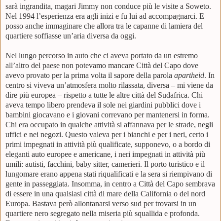
sarà ingrandita, magari Jimmy non conduce più le visite a Soweto.
Nel 1994 l’esperienza era agli inizi e fu lui ad accompagnarci. E
posso anche immaginare che allora tra le capanne di lamiera del
quartiere soffiasse un’aria diversa da oggi.
Nel lungo percorso in auto che ci aveva portato da un estremo
all’altro del paese non potevamo mancare Città del Capo dove
avevo provato per la prima volta il sapore della parola
apartheid
. In
centro si viveva un’atmosfera molto rilassata, diversa – mi viene da
dire più europea – rispetto a tutte le altre città del Sudafrica. Chi
aveva tempo libero prendeva il sole nei giardini pubblici dove i
bambini giocavano e i giovani correvano per mantenersi in forma.
Chi era occupato in qualche attività si affannava per le strade, negli
uffici e nei negozi. Questo valeva per i bianchi e per i neri, certo i
primi impegnati in attività più qualificate, supponevo, o a bordo di
eleganti auto europee e americane, i neri impegnati in attività più
umili: autisti, facchini, baby sitter, camerieri. Il porto turistico e il
lungomare erano appena stati riqualificati e la sera si riempivano di
gente in passeggiata. Insomma, in centro a Città del Capo sembrava
di essere in una qualsiasi città di mare della California o del nord
Europa. Bastava però allontanarsi verso sud per trovarsi in un
quartiere nero segregato nella miseria più squallida e profonda.