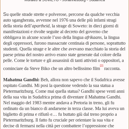
S
u quelle strade strette e polverose, percorse da qualche vecchia
auto sgangherata, avvenne nel 1976 una delle più infami stragi
della storia dell’
apartheid
, la strage di Soweto: in dieci giorni di
manifestazioni e rivolte seguite al decreto del governo che
obbligava in alcune scuole l’uso della lingua
afrikaans
, la lingua
degli oppressori, furono massacrate centinaia di persone, soprattutto
studenti. Quella strage e le altre che avevano macchiato la storia del
paese prima del nostro arrivo erano state generate dal colore della
pelle. Come le torture e gli assassinii di tanti attivisti o oppositori, a
[2]
cominciare da Steve Biko che un altro bellissimo film
racconta.
Mahatma Gandhi:
Beh, allora non sapevo che il Sudafrica avesse
ospitato Gandhi. Mi posi la questione vedendo la sua statua
a
Pietermaritzburg. Come mai quella statua? Gandhi spese venti anni
della sua vita in Sudafrica prima di diventare il Mahatma Gandhi.
Nel maggio del 1983 mentre andava a Pretoria in treno, gli fu
ordinato da un bianco di andarsene in terza classe. Ma lui aveva un
biglietto di prima e rifiutò e… fu buttato giù dal treno proprio a
Pietermaritzburg. Il fatto fu cruciale per orientare la sua vita e
decise di fermarsi nella città per combattere l’oppressione che