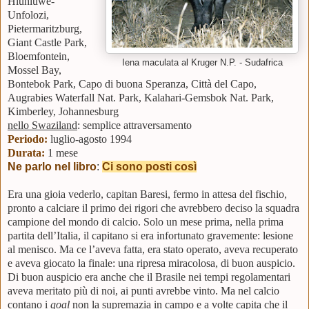
Hluhluwe-
Unfolozi,
Pietermaritzburg,
Giant Castle Park,
Bloemfontein,
Iena maculata al Kruger N.P. - Sudafrica
Mossel Bay,
Bontebok Park, Capo di buona Speranza, Città del Capo,
Augrabies Waterfall Nat. Park, Kalahari-Gemsbok Nat. Park,
Kimberley, Johannesburg
nello Swaziland
: semplice attraversamento
Periodo:
luglio-agosto 1994
Durata:
1 mese
Ne parlo nel libro
:
Ci sono posti così
Era una gioia vederlo, capitan Baresi, fermo in attesa del fischio,
pronto a calciare il primo dei rigori che avrebbero deciso la squadra
campione del mondo di calcio. Solo un mese prima, nella prima
partita dell’Italia, il capitano si era infortunato gravemente: lesione
al menisco. Ma ce l’aveva fatta, era stato operato, aveva recuperato
e aveva giocato la finale: una ripresa miracolosa, di buon auspicio.
Di buon auspicio era anche che il Brasile nei tempi regolamentari
aveva meritato più di noi, ai punti avrebbe vinto. Ma nel calcio
contano i
goal
non la supremazia in campo e a volte capita che il