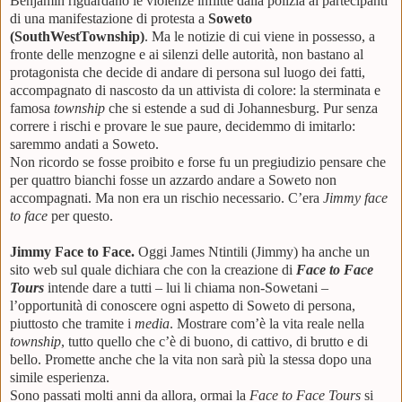
Benjamin riguardano le violenze inflitte dalla polizia ai partecipanti
di una manifestazione di protesta a
Soweto
(SouthWestTownship)
. Ma le notizie di cui viene in possesso, a
fronte delle menzogne e ai silenzi delle autorità, non bastano al
protagonista che decide di andare di persona sul luogo dei fatti,
accompagnato di nascosto da un attivista di colore: la sterminata e
famosa
township
che si estende a sud di Johannesburg. Pur senza
correre i rischi e provare le sue paure, decidemmo di imitarlo:
saremmo andati a Soweto.
Non ricordo se fosse proibito e forse fu un pregiudizio pensare che
per quattro bianchi fosse un azzardo andare a Soweto non
accompagnati. Ma non era un rischio necessario. C’era
Jimmy face
to face
per questo.
Jimmy Face to Face.
Oggi James Ntintili (Jimmy) ha anche un
sito web sul quale dichiara che con la creazione di
Face to Face
Tours
intende dare a tutti – lui li chiama non-Sowetani –
l’opportunità di conoscere ogni aspetto di Soweto di persona,
piuttosto che tramite i
media
. Mostrare com’è la vita reale nella
township
, tutto quello che c’è di buono, di cattivo, di brutto e di
bello. Promette anche che la vita non sarà più la stessa dopo una
simile esperienza.
Sono passati molti anni da allora, ormai la
Face to Face Tours
si