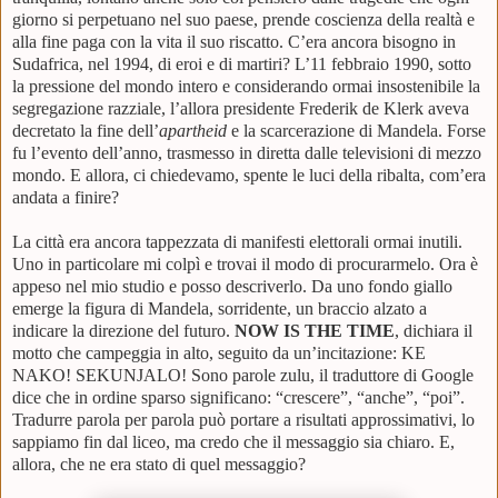
giorno si perpetuano nel suo paese, prende coscienza della realtà e
alla fine paga con la vita il suo riscatto. C’era ancora bisogno in
Sudafrica, nel 1994, di eroi e di martiri? L’11 febbraio 1990, sotto
la pressione del mondo intero e considerando ormai insostenibile la
segregazione razziale, l’allora presidente Frederik de Klerk aveva
decretato la fine dell’
apartheid
e la scarcerazione di Mandela. Forse
fu l’evento dell’anno, trasmesso in diretta dalle televisioni di mezzo
mondo. E allora, ci chiedevamo, spente le luci della ribalta, com’era
andata a finire?
La città era ancora tappezzata di manifesti elettorali ormai inutili.
Uno in particolare mi colpì e trovai il modo di procurarmelo. Ora è
appeso nel mio studio e posso descriverlo. Da uno fondo giallo
emerge la figura di Mandela, sorridente, un braccio alzato a
indicare la direzione del futuro.
NOW IS THE TIME
, dichiara il
motto che campeggia in alto, seguito da un’incitazione: KE
NAKO! SEKUNJALO! Sono parole zulu, il traduttore di Google
dice che in ordine sparso significano: “crescere”, “anche”, “poi”.
Tradurre parola per parola può portare a risultati approssimativi, lo
sappiamo fin dal liceo, ma credo che il messaggio sia chiaro. E,
allora, che ne era stato di quel messaggio?