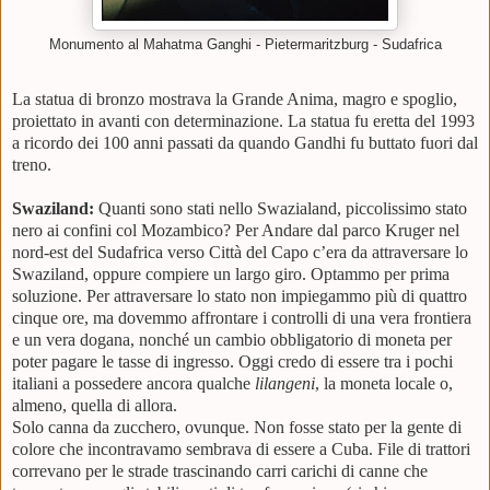
Monumento al Mahatma Ganghi - Pietermaritzburg - Sudafrica
La statua di bronzo mostrava la Grande Anima, magro e spoglio,
proiettato in avanti con determinazione. La statua fu eretta del 1993
a ricordo dei 100 anni passati da quando Gandhi fu buttato fuori dal
treno.
Swaziland:
Quanti sono stati nello Swazialand, piccolissimo stato
nero ai confini col Mozambico? Per Andare dal parco Kruger nel
nord-est del Sudafrica verso Città del Capo c’era da attraversare lo
Swaziland, oppure compiere un largo giro. Optammo per prima
soluzione. Per attraversare lo stato non impiegammo più di quattro
cinque ore, ma dovemmo affrontare i controlli di una vera frontiera
e un vera dogana, nonché un cambio obbligatorio di moneta per
poter pagare le tasse di ingresso. Oggi credo di essere tra i pochi
italiani a possedere ancora qualche
lilangeni
, la moneta locale o,
almeno, quella di allora.
Solo canna da zucchero, ovunque. Non fosse stato per la gente di
colore che incontravamo sembrava di essere a Cuba. File di trattori
correvano per le strade trascinando carri carichi di canne che