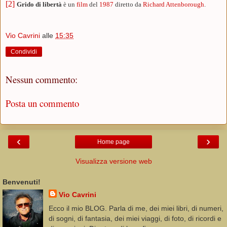
[2]
Grido di libertà
è un
film
del
1987
diretto da
Richard Attenborough
.
Vio Cavrini
alle
15:35
Condividi
Nessun commento:
Posta un commento
‹
›
Home page
Visualizza versione web
Benvenuti!
Vio Cavrini
Ecco il mio BLOG. Parla di me, dei miei libri, di numeri,
di sogni, di fantasia, dei miei viaggi, di foto, di ricordi e