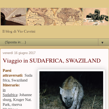
Il blog di Vio Cavrini
▼
venerdì 16 giugno 2017
Viaggio in SUDAFRICA, SWAZILAND
Paesi
attraversati:
Suda
frica, Swaziland
Itinerario:
in
Sudafrica
: Johanne
sburg, Kruger Nat.
Park, riserva