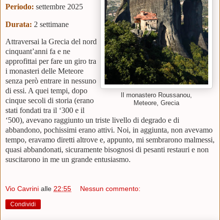
Periodo:
settembre 2025
Durata:
2 settimane
Attraversai la Grecia del nord
cinquant’anni fa e ne
approfittai per fare un giro tra
i monasteri delle Meteore
senza però entrare in nessuno
di essi. A quei tempi, dopo
Il monastero Roussanou,
cinque secoli di storia (erano
Meteore, Grecia
stati fondati tra il ‘300 e il
‘500), avevano raggiunto un triste livello di degrado e di
abbandono, pochissimi erano attivi. Noi, in aggiunta, non avevamo
tempo, eravamo diretti altrove e, appunto, mi sembrarono malmessi,
quasi abbandonati, sicuramente bisognosi di pesanti restauri e non
suscitarono in me un grande entusiasmo.
Vio Cavrini
alle
22:55
Nessun commento:
Condividi