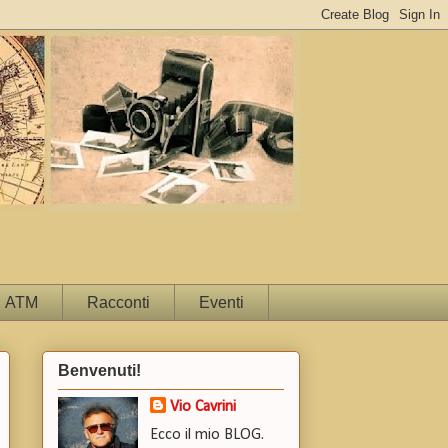
ATM
Racconti
Eventi
Benvenuti!
Vio Cavrini
Ecco il mio BLOG.