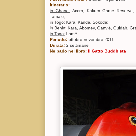
Itinerario:
in Ghana:
Accra, Kakum Game Reserve, E
Tamale;
in Togo:
Kara, Kandé, Sokodé;
i
n Benin:
Kara,
Abomey, Ganvié, Ouidah, Gr
in Togo:
Lomé
Periodo:
ottobre-novembre 2011
Durata:
2 settimane
Ne parlo nel libro:
Il Gatto Buddhista