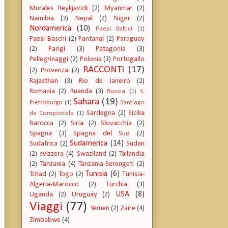
Murales Reykjavick
(2)
Myanmar
(2)
Namibia
(3)
Nepal
(2)
Niger
(2)
Nordamerica
(10)
Paesi Baltici
(1)
Paesi Baschi
(2)
Pantanal
(2)
Paraguay
(2)
Parigi
(3)
Patagonia
(3)
Pellegrinaggi
(2)
Polonia
(3)
Portogallo
RACCONTI
(17)
(2)
Provenza
(2)
Rajasthan
(3)
Rio de Janeiro
(2)
Romania
(2)
Ruanda
(3)
Russia
(1)
S.
Sahara
(19)
Pietroburgo
(1)
Santiago
Sardegna
(2)
Sicilia
de Compostela
(1)
Barocca
(2)
Siria
(2)
Slovacchia
(2)
Spagna
(3)
Spagna del Sud
(2)
Sudamerica
(14)
Sudafrica
(2)
Sudan
(2)
svizzera
(4)
Swaziland
(2)
Tailandia
(2)
Tanzania
(4)
Tanzania-Serengeti
(2)
Tunisia
(6)
Tchad
(2)
Togo
(2)
Tunisia-
Algeria-Marocco
(2)
Turchia
(3)
USA
(8)
Uganda
(2)
Uruguay
(2)
Viaggi
(77)
Yemen
(2)
Zaire
(4)
Zimbabwe
(4)