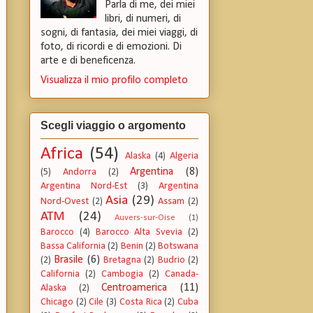
Parla di me, dei miei
libri, di numeri, di
sogni, di fantasia, dei miei viaggi, di
foto, di ricordi e di emozioni. Di
arte e di beneficenza.
Visualizza il mio profilo completo
Scegli viaggio o argomento
Africa
(54)
Alaska
(4)
Algeria
Argentina
(8)
(5)
Andorra
(2)
Argentina Nord-Est
(3)
Argentina
Asia
(29)
Nord-Ovest
(2)
Assam
(2)
ATM
(24)
Auvers-sur-Oise
(1)
Barocco
(4)
Barocco Alta Svevia
(2)
Bassa California
(2)
Benin
(2)
Botswana
Brasile
(6)
(2)
Bretagna
(2)
Budrio
(2)
California
(2)
Cambogia
(2)
Canada-
Centroamerica
(11)
Alaska
(2)
Chicago
(2)
Cile
(3)
Costa Rica
(2)
Cuba