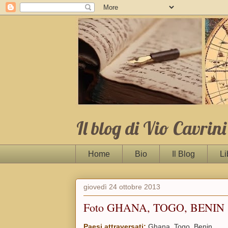
Il blog di Vio Cavrini
Home
Bio
Il Blog
Li
giovedì 24 ottobre 2013
Foto GHANA, TOGO, BENIN
Paesi attraversati:
Ghana, Togo, Benin