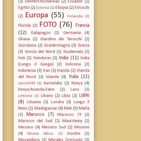
(3)
Denfert-Rochereau
(2)
Ecuador
(2)
Egitto
(2)
Etiopia
(2)
Etruschi
Estonia
(1)
Europa
(55)
(2)
Finlandia
(1)
FOTO
(76)
Francia
Florida
(2)
(12)
Galapagos
(2)
Germania
(4)
Ghana
(2)
Giardino dei Tarocchi
(2)
Giordania
(2)
GranBretagna
(3)
Grecia
(3)
Grecia del Nord
(2)
Guatemala
(2)
India
(11)
Holi
(2)
Honduras
(2)
India
(Lungo il Gange)
(2)
Indocina
(2)
Indonesia
(3)
Iran
(2)
Irlanda
(2)
Irlanda
Italia
(11)
del Nord
(2)
Islanda
(4)
Karnataka
(2)
Kenya
(4)
Jaromìr99
(1)
Kenya-Ruanda-Zaire
(2)
Laos
(2)
LIBRI
Libano
(2)
Libia
(2)
Lettonia
(1)
(8)
Lituania
(3)
Londra
(3)
Lungo il
Reno
(2)
Madagascar
(4)
Mali
(5)
Malta
Marocco
(7)
(2)
Marocco 73
(2)
Marocco del Sud
(2)
Mauritania
(2)
Messico
(4)
Messico Sud
(2)
Missioni
(4)
mostre
(2)
Monte Athos
(1)
Mozambico
(2)
Murales Orgòsolo
(2)