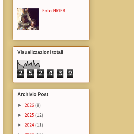
Foto NIGER
Visualizzazioni totali
2
5
2
4
3
9
Archivio Post
►
2026
(8)
►
2025
(12)
►
2024
(11)