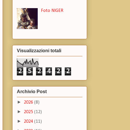
Foto NIGER
Visualizzazioni totali
2
5
2
4
2
2
Archivio Post
►
2026
(8)
►
2025
(12)
►
2024
(11)