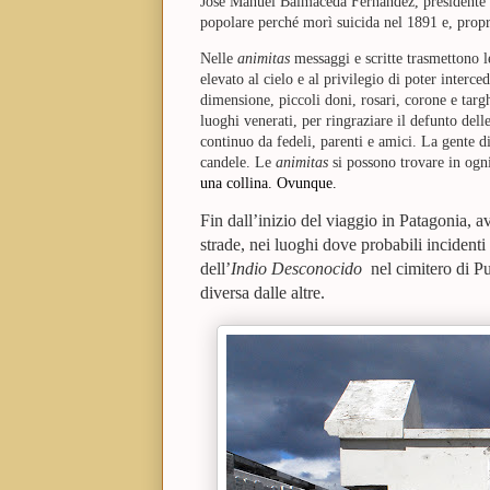
José Manuel Balmaceda Fernàndez, presidente de
popolare perché morì suicida nel 1891 e, propr
Nelle
animitas
messaggi e scritte trasmettono le
elevato al cielo e al privilegio di poter inter
dimensione, piccoli doni, rosari, corone e targ
luoghi venerati, per ringraziare il defunto dell
continuo da fedeli, parenti e amici. La gente d
candele. Le
animitas
si possono trovare in ogn
una collina. Ovunque.
Fin dall’inizio del viaggio in Patagonia, 
strade, nei luoghi dove probabili incident
dell’
Indio Desconocido
nel cimitero di P
diversa dalle altre.