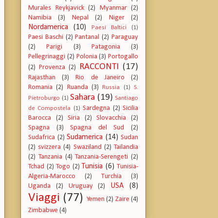
Murales Reykjavick
(2)
Myanmar
(2)
Namibia
(3)
Nepal
(2)
Niger
(2)
Nordamerica
(10)
Paesi Baltici
(1)
Paesi Baschi
(2)
Pantanal
(2)
Paraguay
(2)
Parigi
(3)
Patagonia
(3)
Pellegrinaggi
(2)
Polonia
(3)
Portogallo
RACCONTI
(17)
(2)
Provenza
(2)
Rajasthan
(3)
Rio de Janeiro
(2)
Romania
(2)
Ruanda
(3)
Russia
(1)
S.
Sahara
(19)
Pietroburgo
(1)
Santiago
Sardegna
(2)
Sicilia
de Compostela
(1)
Barocca
(2)
Siria
(2)
Slovacchia
(2)
Spagna
(3)
Spagna del Sud
(2)
Sudamerica
(14)
Sudafrica
(2)
Sudan
(2)
svizzera
(4)
Swaziland
(2)
Tailandia
(2)
Tanzania
(4)
Tanzania-Serengeti
(2)
Tunisia
(6)
Tchad
(2)
Togo
(2)
Tunisia-
Algeria-Marocco
(2)
Turchia
(3)
USA
(8)
Uganda
(2)
Uruguay
(2)
Viaggi
(77)
Yemen
(2)
Zaire
(4)
Zimbabwe
(4)