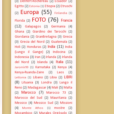
(3)
Denfert-Rochereau
(2)
Ecuador
(2)
Egitto
(2)
Etiopia
(2)
Etruschi
Estonia
(1)
Europa
(55)
(2)
Finlandia
(1)
FOTO
(76)
Francia
Florida
(2)
(12)
Galapagos
(2)
Germania
(4)
Ghana
(2)
Giardino dei Tarocchi
(2)
Giordania
(2)
GranBretagna
(3)
Grecia
(3)
Grecia del Nord
(2)
Guatemala
(2)
India
(11)
Holi
(2)
Honduras
(2)
India
(Lungo il Gange)
(2)
Indocina
(2)
Indonesia
(3)
Iran
(2)
Irlanda
(2)
Irlanda
Italia
(11)
del Nord
(2)
Islanda
(4)
Karnataka
(2)
Kenya
(4)
Jaromìr99
(1)
Kenya-Ruanda-Zaire
(2)
Laos
(2)
LIBRI
Libano
(2)
Libia
(2)
Lettonia
(1)
(8)
Lituania
(3)
Londra
(3)
Lungo il
Reno
(2)
Madagascar
(4)
Mali
(5)
Malta
Marocco
(7)
(2)
Marocco 73
(2)
Marocco del Sud
(2)
Mauritania
(2)
Messico
(4)
Messico Sud
(2)
Missioni
(4)
mostre
(2)
Monte Athos
(1)
Mozambico
(2)
Murales Orgòsolo
(2)