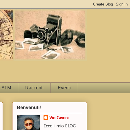
ATM
Racconti
Eventi
Benvenuti!
Vio Cavrini
Ecco il mio BLOG.