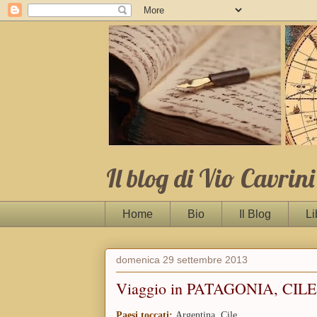
Il blog di Vio Cavrini
Home
Bio
Il Blog
Li
domenica 29 settembre 2013
Viaggio in PATAGONIA, CILE
Paesi toccati:
Argentina, Cile