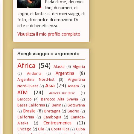
Parla di me, dei miei
libri, di numeri, di
sogni, di fantasia, dei miei viaggi, di
foto, di ricordi e di emozioni. Di
arte e di beneficenza.
Visualizza il mio profilo completo
Scegli viaggio o argomento
Africa
(54)
Alaska
(4)
Algeria
Argentina
(8)
(5)
Andorra
(2)
Argentina Nord-Est
(3)
Argentina
Asia
(29)
Nord-Ovest
(2)
Assam
(2)
ATM
(24)
Auvers-sur-Oise
(1)
Barocco
(4)
Barocco Alta Svevia
(2)
Bassa California
(2)
Benin
(2)
Botswana
Brasile
(6)
(2)
Bretagna
(2)
Budrio
(2)
California
(2)
Cambogia
(2)
Canada-
Centroamerica
(11)
Alaska
(2)
Chicago
(2)
Cile
(3)
Costa Rica
(2)
Cuba