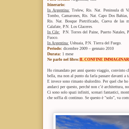
Itinerario:
In Argentina:
Trelew, Ris. Nat. Peninsula di V
Tombo, Camarones, Ris. Nat. Capo Dos Bahìas,
Ris. Nat. Bosque Pietrificado, Cueva de las 
Calafate, P.N. Los Glaceres.
In Cile:
P.N. Torres del Paine, Puerto Natales, P
Fuoco.
In Argentina:
Ushuaia, P.N. Tierra del Fuego.
Periodo:
dicembre 2009 – gennaio 2010
Durata:
1 mese
Ne parlo nel libro:
IL CONFINE IMMAGINAR
Ho rimandato per anni questo viaggio, convinto ch
bella, ma non al punto da farla passare davanti a ta
E invece sono rimasto sbalordito. Per quel che ho
andarci per questo, perché non c’è architettura, n
Ci sono solo spazi infiniti, scenari fantastici, mon
che soffia di continuo. Se questo è “solo”, va c