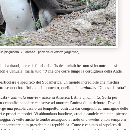
lla pinguinera S. Lorenzo - penisola di Valdez (Argentina)
i abitanti, per cui, fuori della "isole" turistiche, non si incontra quasi
 non è Ushuaia, ma la
ruta 40
che che corre lungo la cordigliera della Ande,
articolare e specifico del Sudamerica, un mondo incredibile che mischia
tutto sconosciuto fini a quel momento, quello delle
animitas
.
Di cosa si tratta?
iusta - una
mala muerte
- nasce in America Latina un'
animita
. Sorta per
n cenotafio popolare che serve ad onorare l’anima di un defunto. Dove il
orge una piccola casa o un tempietto, costruiti dai congiunti ad immagine delle
eri e propri mausolei. Vi abbondano bandiere, croci e candele che mani pietose
pioggia.
A volte anche le tombe assurgono a ruolo di
animitas
e non sempre si
 appartenere a un presidente di repubblica. Come è capitato al sepolcro di