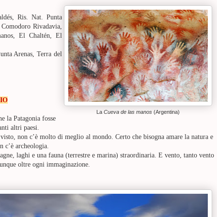
aldés, Ris. Nat. Punta
 Comodoro Rivadavia,
manos, El Chaltén, El
unta Arenas, Terra del
IO
La
Cueva de las manos
(Argentina)
e la Patagonia fosse
nti altri paesi.
 visto, non c’è molto di meglio al mondo. Certo che bisogna amare la natura e
on c’è archeologia.
tagne, laghi e una fauna (terrestre e marina) straordinaria. E vento, tanto vento
omunque oltre ogni immaginazione.