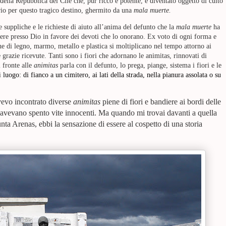
lla Repubblica del Cile che, pur ricco e potente, è diventato oggetto di culto
io per questo tragico destino, ghermito da una
mala muerte.
 suppliche e le richieste di aiuto all’anima del defunto che la
mala muerte
ha
cedere presso Dio in favore dei devoti che lo onorano. Ex voto di ogni forma e
he di legno, marmo, metallo e plastica si moltiplicano nel tempo attorno ai
e grazie ricevute. Tanti sono i fiori che adornano le animitas, rinnovati di
i fronte alle
animitas
parla con il defunto, lo prega, piange, sistema i fiori e
le
i
luogo: di fianco a un cimitero, ai lati della strada, nella pianura assolata o su
avevo incontrato diverse
animitas
piene di fiori e bandiere ai bordi delle
i avevano spento vite innocenti. Ma quando mi trovai davanti a quella
unta Arenas, ebbi la sensazione di essere al cospetto di una storia