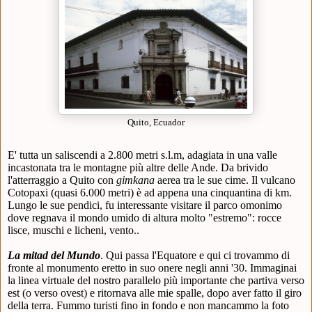
Quito, Ecuador
E' tutta un saliscendi a 2.800 metri s.l.m, adagiata in una valle
incastonata tra le montagne più altre delle Ande. Da brivido
l'atterraggio a Quito con
gimkana
aerea tra le sue cime. Il vulcano
Cotopaxi (quasi 6.000 metri) è ad appena una cinquantina di km.
Lungo le sue pendici, fu interessante visitare il parco omonimo
dove regnava il mondo umido di altura molto "estremo": rocce
lisce, muschi e licheni, vento..
La mitad del Mundo
.
Qui passa l'Equatore e qui ci trovammo di
fronte al monumento eretto in suo onere negli anni '30. Immaginai
la linea virtuale del nostro parallelo più importante che partiva verso
est (o verso ovest) e ritornava alle mie spalle, dopo aver fatto il giro
della terra. Fummo turisti fino in fondo e non mancammo la foto