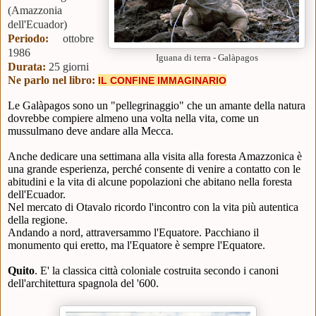
(Amazzonia
dell'Ecuador)
Periodo:
ottobre
1986
Iguana di terra - Galàpagos
Durata:
25 giorni
Ne parlo nel libro:
I
L CONFINE IMMAGINARIO
Le Galàpagos sono un "pellegrinaggio" che un amante della natura
dovrebbe compiere almeno una volta nella vita, come un
mussulmano deve andare alla Mecca.
Anche dedicare una settimana alla visita alla foresta Amazzonica è
una grande esperienza, perché consente di venire a contatto con le
abitudini e la vita di alcune popolazioni che abitano nella foresta
dell'Ecuador.
Nel mercato di Otavalo ricordo l'incontro con la vita più autentica
della regione.
Andando a nord, attraversammo l'Equatore. Pacchiano il
monumento qui eretto, ma l'Equatore è sempre l'Equatore.
Quito
.
E' la classica città coloniale costruita secondo i canoni
dell'architettura spagnola del '600.