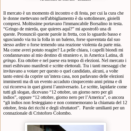
Il mercato è un momento di incontro e di festa, per cui la cura che
le donne mettevano nell'abbigliamento è da sottolineare, gioielli
compresi. Moltissime portavano l'immancabile Borsalino in testa.
“Gringo de mierda, que quieres aquì?”
mi apostrofò una di
queste.
Pronunciò queste parole in fretta, con lo sguardo basso e
sgusciando via tra la folla in un baleno, forse spaventata dal suo
stesso ardire o forse temendo una reazione violenta da parte mia.
Ma come avrei potuto reagire? La pelle chiara, i capelli biondi mi
condannavano al mio destino di straniero e, in America Latina, di
gringo
.
Era ottobre e nel paese era tempo di elezioni. Nel mercato i
muri esibivano manifesti e scritte elettorali. Tra i tanti messaggi che
invitavano a votare per questo o quel candidato, alcuni, a volte
tanto estesi da coprire un’intera casa, non parlavano delle elezioni
imminenti ma di un evento accaduto cinquecento anni prima e di
cui ricorreva in quei giorni l’anniversario. Le scritte, lapidarie come
tutti gli slogan, dicevano “12 ottobre, un giorno nero per gli
indios”, oppure “12 ottobre, giorno nero per l’America”, o ancora
“gli indios non festeggiano e non commemorano la chiamata del 12
ottobre, festa dei ricchi e degli sfruttatori”.
Parole umilianti per un
connazionale di Cristoforo Colombo.