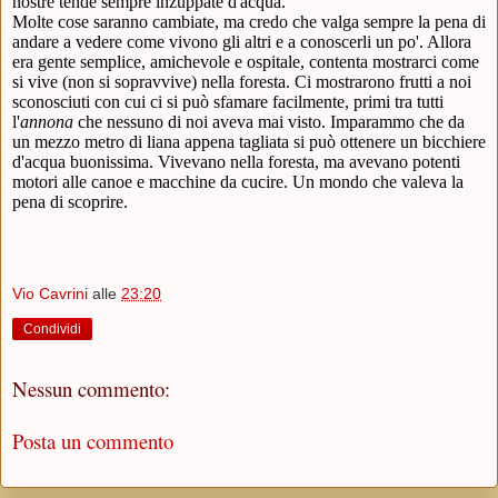
nostre tende sempre inzuppate d'acqua.
Molte cose saranno cambiate, ma credo che valga sempre la pena di
andare a vedere come vivono gli altri e a conoscerli un po'. Allora
era gente semplice, amichevole e ospitale, contenta mostrarci come
si vive (non si sopravvive) nella foresta. Ci mostrarono frutti a noi
sconosciuti con cui ci si può sfamare facilmente, primi tra tutti
l'
annona
che nessuno di noi aveva mai visto. Imparammo che da
un mezzo metro di liana appena tagliata si può ottenere un bicchiere
d'acqua buonissima. Vivevano nella foresta, ma avevano potenti
motori alle canoe e macchine da cucire. Un mondo che valeva la
pena di scoprire.
Vio Cavrini
alle
23:20
Condividi
Nessun commento:
Posta un commento