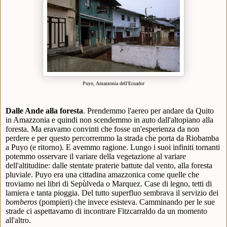
Puyo, Amazzonia dell'Ecuador
Dalle Ande alla foresta
. Prendemmo l'aereo per andare da Quito
in Amazzonia e quindi non scendemmo in auto dall'altopiano alla
foresta. Ma eravamo convinti che fosse un'esperienza da non
perdere e per questo percorremmo la strada che porta da Riobamba
a Puyo (e ritorno). E avemmo ragione. Lungo i suoi infiniti tornanti
potemmo osservare il variare della vegetazione al variare
dell'altitudine: dalle stentate praterie battute dal vento, alla foresta
pluviale. Puyo era una cittadina amazzonica come quelle che
troviamo nei libri di Sepùlveda o Marquez. Case di legno, tetti di
lamiera e tanta pioggia. Del tutto superfluo sembrava il servizio dei
bomberos
(pompieri) che invece esisteva. C
amminando per le sue
strade ci aspettavamo di incontrare Fitzcarraldo da un momento
all'altro.