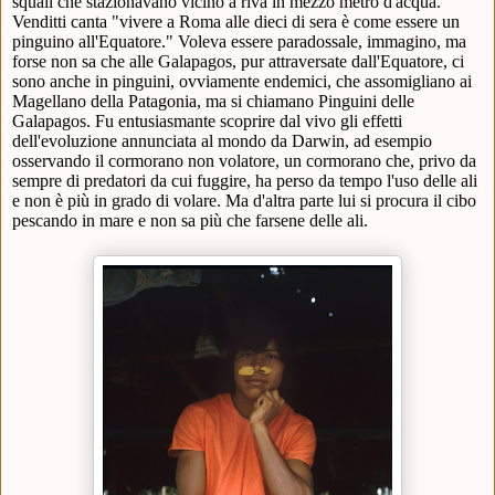
squali che stazionavano vicino a riva in mezzo metro d'acqua.
Venditti canta "vivere a Roma alle dieci di sera è come essere un
pinguino all'Equatore." Voleva essere paradossale, immagino, ma
forse non sa che alle Galapagos, pur attraversate dall'Equatore, ci
sono anche in pinguini, ovviamente endemici, che assomigliano ai
Magellano
della Patagonia, ma si chia
mano
Pinguini delle
Galapagos.
Fu entusiasmante scoprire dal vivo gli effetti
dell'evoluzione annunciata al mondo da Darwin, ad esempio
osservando il cormorano non volatore, un cormorano che, privo da
sempre di predatori da cui fuggire, ha perso da tempo l'uso delle ali
e non è più in grado di volare. Ma d'altra parte lui si procura il cibo
pescando in mare e non sa più che farsene delle ali.