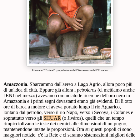
Giovane "Cofane", popolazione dell'Amazzonia dell'Ecuador
Amazzonia
. S
barcammo dall'aereo a Lago Agrio, allora poco più
di un'idea di città. Eppure già allora i
petroleros
(ci mettiamo anche
l'ENI nel mezzo) avevano cominciato le ricerche dell'oro nero in
Amazzonia e i primi segni devastanti erano già evidenti. Di lì otto
ore di barca a motore ci aveva portato lungo il rio Aguarico,
lontano dal petrolio, verso il rio Napo, verso i Secoya, i Cofanes e
soprattutto verso gli
SHUAR
(o Jivàros), quelli che un tempo
rimpicciolivano le teste dei nemici alle dimensioni di un pugno,
mantenendone intatte le proporzioni. Ora su questi popoli ci sono
maggiori notizie, c'è la Rete e ci saranno sistemazioni migliori delle