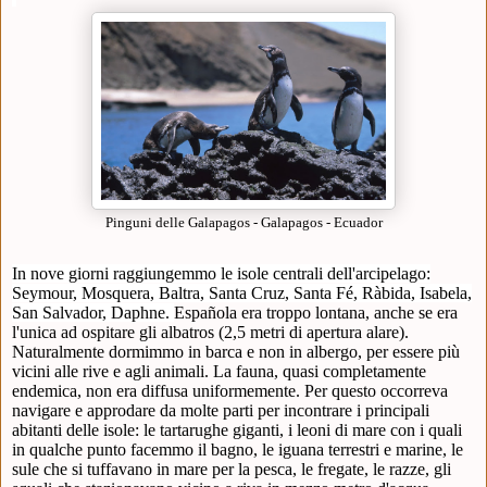
Pinguni delle Galapagos - Galapagos - Ecuador
In nove giorni raggiungemmo le isole centrali dell'arcipelago:
Seymour, Mosquera, Baltra, Santa Cruz, Santa Fé, Ràbida, Isabela,
San Salvador, Daphne.
Española era troppo lontana, anche se era
l'unica ad ospitare gli albatros (2,5 metri di apertura alare).
Naturalmente dormimmo in barca e non in albergo, per essere più
vicini alle rive e agli animali. La fauna, quasi completamente
endemica, non era diffusa uniformemente. Per questo occorreva
navigare e approdare da molte parti per incontrare i principali
abitanti delle isole: le tartarughe giganti, i leoni di mare con i quali
in qualche punto facemmo il bagno, le iguana terrestri e marine, le
sule che si tuffavano in mare per la pesca, le fregate, le razze, gli