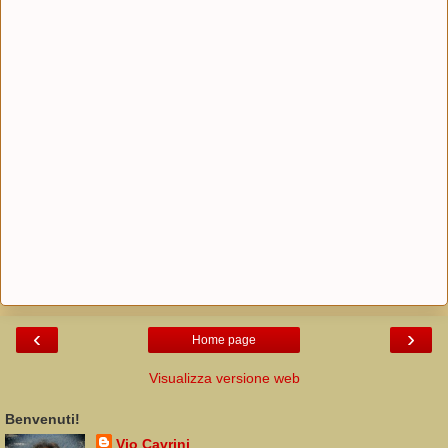
‹
›
Home page
Visualizza versione web
Benvenuti!
Vio Cavrini