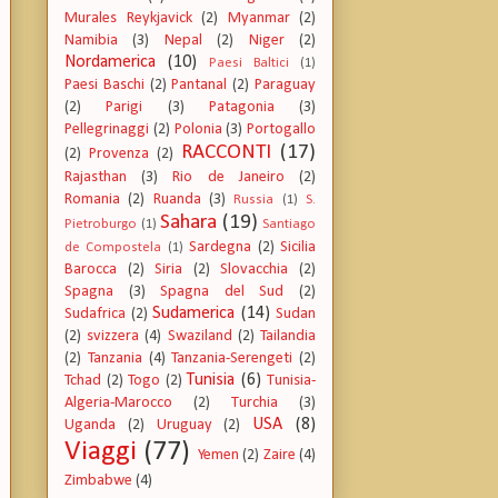
Murales Reykjavick
(2)
Myanmar
(2)
Namibia
(3)
Nepal
(2)
Niger
(2)
Nordamerica
(10)
Paesi Baltici
(1)
Paesi Baschi
(2)
Pantanal
(2)
Paraguay
(2)
Parigi
(3)
Patagonia
(3)
Pellegrinaggi
(2)
Polonia
(3)
Portogallo
RACCONTI
(17)
(2)
Provenza
(2)
Rajasthan
(3)
Rio de Janeiro
(2)
Romania
(2)
Ruanda
(3)
Russia
(1)
S.
Sahara
(19)
Pietroburgo
(1)
Santiago
Sardegna
(2)
Sicilia
de Compostela
(1)
Barocca
(2)
Siria
(2)
Slovacchia
(2)
Spagna
(3)
Spagna del Sud
(2)
Sudamerica
(14)
Sudafrica
(2)
Sudan
(2)
svizzera
(4)
Swaziland
(2)
Tailandia
(2)
Tanzania
(4)
Tanzania-Serengeti
(2)
Tunisia
(6)
Tchad
(2)
Togo
(2)
Tunisia-
Algeria-Marocco
(2)
Turchia
(3)
USA
(8)
Uganda
(2)
Uruguay
(2)
Viaggi
(77)
Yemen
(2)
Zaire
(4)
Zimbabwe
(4)