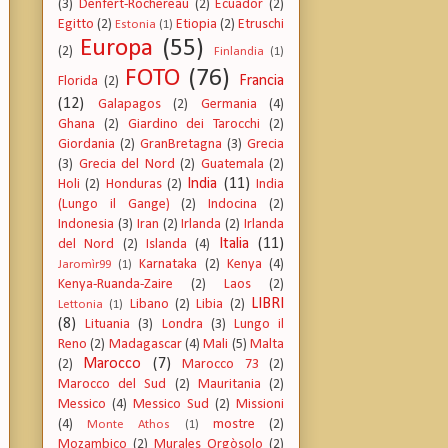
(3)
Denfert-Rochereau
(2)
Ecuador
(2)
Egitto
(2)
Etiopia
(2)
Etruschi
Estonia
(1)
Europa
(55)
(2)
Finlandia
(1)
FOTO
(76)
Francia
Florida
(2)
(12)
Galapagos
(2)
Germania
(4)
Ghana
(2)
Giardino dei Tarocchi
(2)
Giordania
(2)
GranBretagna
(3)
Grecia
(3)
Grecia del Nord
(2)
Guatemala
(2)
India
(11)
Holi
(2)
Honduras
(2)
India
(Lungo il Gange)
(2)
Indocina
(2)
Indonesia
(3)
Iran
(2)
Irlanda
(2)
Irlanda
Italia
(11)
del Nord
(2)
Islanda
(4)
Karnataka
(2)
Kenya
(4)
Jaromìr99
(1)
Kenya-Ruanda-Zaire
(2)
Laos
(2)
LIBRI
Libano
(2)
Libia
(2)
Lettonia
(1)
(8)
Lituania
(3)
Londra
(3)
Lungo il
Reno
(2)
Madagascar
(4)
Mali
(5)
Malta
Marocco
(7)
(2)
Marocco 73
(2)
Marocco del Sud
(2)
Mauritania
(2)
Messico
(4)
Messico Sud
(2)
Missioni
(4)
mostre
(2)
Monte Athos
(1)
Mozambico
(2)
Murales Orgòsolo
(2)