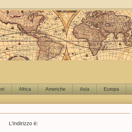
bri
Africa
Americhe
Asia
Europa
L'indirizzo è: