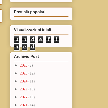
Post più popolari
Visualizzazioni totali
u
n
d
e
f
i
n
e
d
Archivio Post
►
2026
(8)
►
2025
(12)
►
2024
(11)
►
2023
(16)
►
2022
(15)
►
2021
(14)