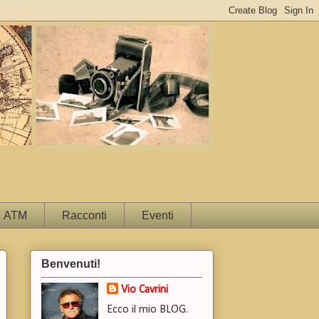
ATM
Racconti
Eventi
Benvenuti!
Vio Cavrini
Ecco il mio BLOG.