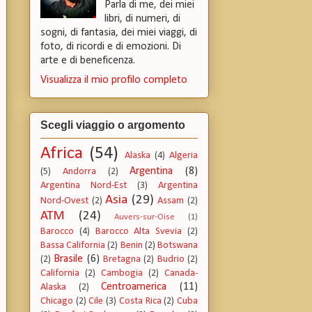
Parla di me, dei miei
libri, di numeri, di
sogni, di fantasia, dei miei viaggi, di
foto, di ricordi e di emozioni. Di
arte e di beneficenza.
Visualizza il mio profilo completo
Scegli viaggio o argomento
Africa
(54)
Alaska
(4)
Algeria
Argentina
(8)
(5)
Andorra
(2)
Argentina Nord-Est
(3)
Argentina
Asia
(29)
Nord-Ovest
(2)
Assam
(2)
ATM
(24)
Auvers-sur-Oise
(1)
Barocco
(4)
Barocco Alta Svevia
(2)
Bassa California
(2)
Benin
(2)
Botswana
Brasile
(6)
(2)
Bretagna
(2)
Budrio
(2)
California
(2)
Cambogia
(2)
Canada-
Centroamerica
(11)
Alaska
(2)
Chicago
(2)
Cile
(3)
Costa Rica
(2)
Cuba