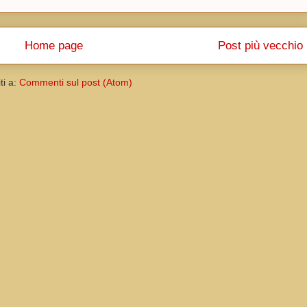
Home page
Post più vecchio
iti a:
Commenti sul post (Atom)