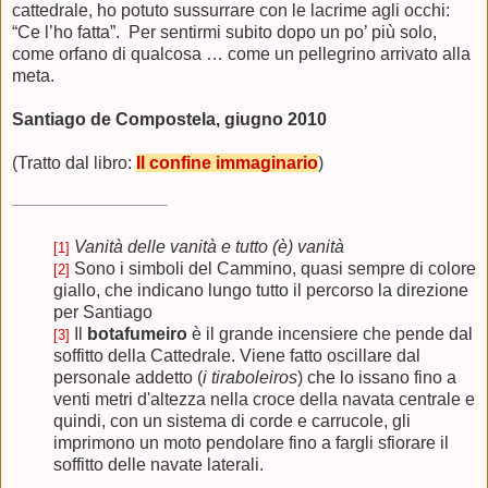
cattedrale, ho potuto sussurrare con le lacrime agli occhi:
“Ce l’ho fatta”.
Per sentirmi subito dopo un po’ più solo,
come orfano
di qualcosa
…
come un pellegrino arrivato alla
meta.
Santiago de Compostela, giugno 2010
(Tratto dal libro:
Il confine immaginario
)
Vanità delle vanità e tutto (è) vanità
[1]
Sono i simboli del Cammino, quasi sempre di colore
[2]
giallo, che indicano lungo tutto il percorso la direzione
per Santiago
Il
botafumeiro
è il grande incensiere che pende dal
[3]
soffitto della Cattedrale. Viene fatto oscillare dal
personale addetto (
i tiraboleiros
) che lo issano fino a
venti metri d'altezza nella croce della navata centrale e
quindi, con un sistema di corde e carrucole, gli
imprimono un moto pendolare fino a fargli sfiorare il
soffitto delle navate laterali.