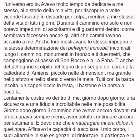
l’universo ero io. Avevo molto tempo da dedicare a me
stesso, alle storie della mia vita, per riscoprire a volte
vicende lasciate in disparte per colpa, mentivo a me stesso,
della vita di tutti i giorni. Durante il cammino ero solo e non
potevo impedirmi di ascoltarmi e di guardarmi dentro, come
sembrava facessero anche gli altri che camminavano
accanto a me. Anche loro mostravano lo stesso impegno e
la stessa determinazione dei
pellegrini immobili
incontrati
lungo il cammino, monumenti in bronzo alti due metri, che
campeggiano al passo di San Rocco e a La Faba. E anche
del pellegrino scolpito nel legno di un seggio del coro della
cattedrale di Amiens, piccolo nelle dimensioni, ma grande
nello sforzo e nello slancio verso la meta. Tutti con la barba
incolta, un cappellaccio in testa, il bastone e la borsa a
tracolla.
Lentamente costruivo dentro di me, giorno dopo giorno, una
sicurezza e una fiducia incrollabile nelle mie possibilità.
Giorno dopo giorno il cammino che avevo ancora davanti mi
preoccupava sempre meno, avrei potuto continuare ancora
per settimane. E devo dire che
il naufragare mi era dolce in
quel mare
. Affinavo la capacità di ascoltare il mio corpo, i
suoi allarmi e le sue esigenze, di rinforzare la pazienza e la