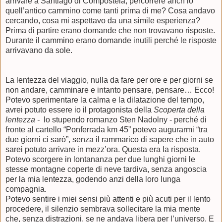
arrivare a Santiago di Compostela, percorrere anch’io
quell’antico cammino come tanti prima di me? Cosa andavo
cercando, cosa mi aspettavo da una simile esperienza?
Prima di partire erano domande che non trovavano risposte.
Durante il cammino erano domande inutili perché le risposte
arrivavano da sole.
La lentezza del viaggio, nulla da fare per ore e per giorni se
non andare, camminare e intanto pensare, pensare… Ecco!
Potevo sperimentare la calma e la dilatazione del tempo,
avrei potuto essere io il protagonista della
Scoperta della
lentezza -
lo stupendo romanzo Sten Nadolny - perché di
fronte al cartello “Ponferrada km 45” potevo augurarmi “tra
due giorni ci sarò”, senza il rammarico di sapere che in auto
sarei potuto arrivare in mezz’ora. Questa era la risposta.
Potevo scorgere in lontananza per due lunghi giorni le
stesse montagne coperte di neve tardiva, senza angoscia
per la mia lentezza, godendo anzi della loro lunga
compagnia.
Potevo sentire i miei sensi più attenti e più acuti per il lento
procedere, il silenzio sembrava sollecitare la mia mente
che, senza distrazioni, se ne andava libera per l’universo. E