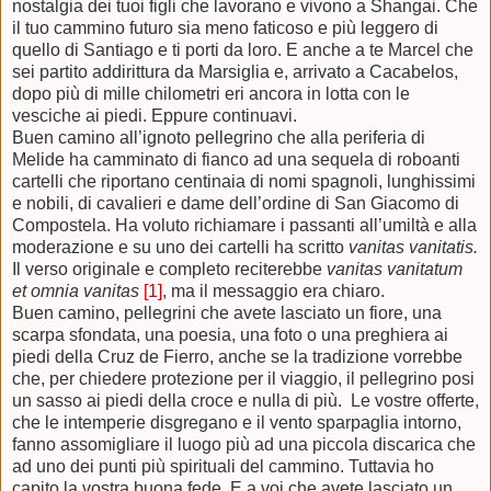
nostalgia dei tuoi figli che lavorano e vivono a Shangai. Che
il tuo cammino futuro sia meno faticoso e più leggero di
quello di Santiago e ti porti da loro. E anche a te Marcel che
sei partito addirittura da Marsiglia e, arrivato a Cacabelos,
dopo più di mille chilometri eri ancora in lotta con le
vesciche ai piedi. Eppure continuavi.
Buen camino all’ignoto pellegrino che alla periferia di
Melide
ha camminato
di fianco ad una sequela di roboanti
cartelli che riportano centinaia di nomi spagnoli, lunghissimi
e nobili, di cavalieri e dame dell’ordine di San Giacomo di
Compostela. Ha voluto richiamare i passanti all’umiltà e alla
moderazione e su uno dei cartelli ha scritto
vanitas vanitatis.
Il verso originale e completo reciterebbe
vanitas vanitatum
et omnia vanitas
[1]
, ma il messaggio era chiaro.
Buen camino, pellegrini che avete lasciato un fiore, una
scarpa sfondata, una poesia, una foto o una preghiera ai
piedi della Cruz de Fierro
,
anche se la tradizione vorrebbe
che, per chiedere protezione per il viaggio, il pellegrino posi
un sasso ai piedi della croce e nulla di più.
Le vostre offerte,
che le intemperie disgregano e il vento sparpaglia intorno,
fanno assomigliare il luogo più ad una piccola discarica che
ad uno dei punti più spirituali del cammino. Tuttavia ho
capito la vostra buona fede. E a voi che avete lasciato un