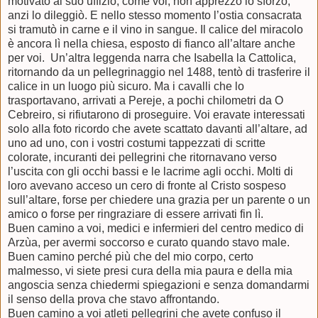
motivato al suo uffizio, come voi, non apprezzò lo sforzo,
anzi lo dileggiò. E nello stesso momento l’ostia consacrata
si tramutò in carne e il vino in sangue. Il calice del miracolo
è ancora lì nella chiesa, esposto di fianco all’altare anche
per voi.
Un’altra leggenda narra che Isabella la Cattolica,
ritornando da un pellegrinaggio nel 1488, tentò di trasferire il
calice in un luogo più sicuro. Ma i cavalli che lo
trasportavano, arrivati a Pereje, a pochi chilometri da O
Cebreiro, si rifiutarono di proseguire. Voi eravate interessati
solo alla foto ricordo che avete scattato davanti all’altare, ad
uno ad uno, con i vostri costumi tappezzati di scritte
colorate, incuranti dei pellegrini che ritornavano verso
l’uscita con gli occhi bassi e le lacrime agli occhi. Molti di
loro avevano acceso un cero di fronte al Cristo sospeso
sull’altare, forse per chiedere una grazia per un parente o un
amico o forse per ringraziare di essere arrivati fin lì.
Buen camino a voi, medici e infermieri del centro medico di
Arzùa, per avermi soccorso e curato quando stavo male.
Buen camino perché più che del mio corpo, certo
malmesso, vi siete presi cura della mia paura e della mia
angoscia senza chiedermi spiegazioni e senza domandarmi
il senso della prova che stavo affrontando.
Buen camino a voi atleti pellegrini che avete confuso il