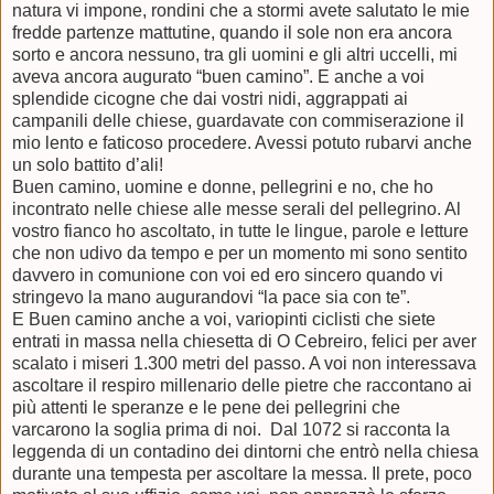
natura vi impone, rondini che a stormi avete salutato le mie
fredde partenze mattutine, quando il sole non era ancora
sorto e ancora nessuno, tra gli uomini e gli altri uccelli, mi
aveva ancora augurato “buen camino”. E anche a voi
splendide cicogne che dai vostri nidi, aggrappati ai
campanili delle chiese, guardavate con commiserazione il
mio lento e faticoso procedere. Avessi potuto rubarvi anche
un solo battito d’ali!
Buen camino, uomine e donne, pellegrini e no, che ho
incontrato nelle chiese alle messe serali del pellegrino. Al
vostro fianco ho ascoltato, in tutte le lingue, parole e letture
che non udivo da tempo e per un momento mi sono sentito
davvero in comunione con voi ed ero sincero quando vi
stringevo la mano augurandovi “la pace sia con te”.
E Buen camino anche a voi, variopinti ciclisti che siete
entrati in massa nella chiesetta di O Cebreiro, felici per aver
scalato i miseri 1.300 metri del passo. A voi non interessava
ascoltare il respiro millenario delle pietre che raccontano ai
più attenti le speranze e le pene dei pellegrini che
varcarono la soglia prima di noi.
Dal 1072 si racconta la
leggenda di un contadino dei dintorni che entrò nella chiesa
durante una tempesta per ascoltare la messa. Il prete, poco