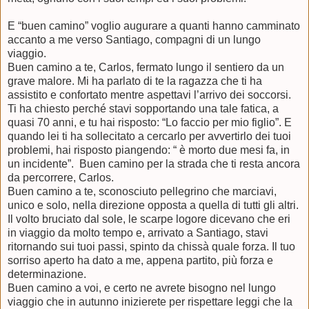
E “buen camino” voglio augurare a quanti hanno camminato
accanto a
me verso Santiago, compagni di un lungo
viaggio.
Buen camino a te, Carlos, fermato lungo il sentiero da un
grave malore. Mi ha parlato di te la ragazza che ti ha
assistito e confortato mentre aspettavi l’arrivo dei soccorsi.
Ti ha chiesto perché stavi sopportando una tale fatica, a
quasi 70 anni, e tu hai risposto: “Lo faccio per mio figlio”. E
quando lei ti ha sollecitato a cercarlo per avvertirlo dei tuoi
problemi, hai risposto piangendo: “ è morto due mesi fa, in
un incidente”.
Buen camino per la strada che ti resta ancora
da percorrere, Carlos.
Buen camino a te, sconosciuto pellegrino che marciavi,
unico e solo, nella direzione opposta a quella di tutti gli altri.
Il volto bruciato dal sole, le scarpe logore dicevano che eri
in viaggio da molto tempo e, arrivato a Santiago, stavi
ritornando sui tuoi passi, spinto da chissà quale forza. Il tuo
sorriso aperto ha dato a me, appena partito, più forza e
determinazione.
Buen camino a voi, e certo ne avrete bisogno nel lungo
viaggio che in autunno inizierete per rispettare leggi che la