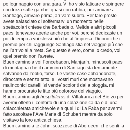
pellegrinaggio con una gara. Vi ho visto faticare e spingere
con forza sulle gambe, quasi con rabbia, per arrivare a
Santiago, arrivare prima, arrivare subito. Per fare presto
avete tralasciato di soffermarvi un momento nelle
spettacolari chiese che Barbadelo, Melide e altri piccoli
paesi tenevano aperte
anche
per voi, perché dedicaste un
po’ di tempo a voi stessi più che all’impresa. Dicono che il
premio per chi raggiunge Santiago stia nel viaggio più che
nell’arrivo alla meta. Se questo è vero, come io credo, voi
quel premio non l’avrete.
Buen camino a voi Foncebad
ò
n, Manjar
ì
n, minuscoli paesi
di montagna che il cammino di Santiago sta lentamente
salvando dall’oblio, forse. Le vostre case abbandonate,
diroccate e senza tetto
,
e i vostri muri che mostravano
malinconici cartelli '
si vende'
scoloriti dalla pioggia, mi
hanno procurato le fitte più dolorose del viaggio.
Buen camino agli
hospitaleros
di Villafranca del Bierzo per
avermi offerto il conforto di una colazione calda e di una
chiacchierata amichevole e a quelli di La Faba per avermi
fatto ascoltare l’Ave Maria di Schubert mentre da solo
visitavo la loro antica chiesa.
Buen camino a te John, scozzese di Aberdeen, che senti la