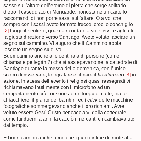
sasso sull’altare dell’eremo di pietra che sorge solitario
dietro il caseggiato di Mongarde, nonostante un cartello
raccomandi di non porre sassi sull’altare. O a voi che
sempre con i sassi avete formato frecce, croci e conchiglie
[2]
lungo il sentiero, quasi a ricordare a voi stessi e agli altri
la giusta direzione verso Santiago. Avete voluto lasciare un
segno sul cammino. Vi auguro che il
C
ammino abbia
lasciato un segno su di voi.
Buen camino anche alle centinaia di persone (come
chiamarle pellegrini?) che si assiepavano nella cattedrale di
Santiago durante la messa della domenica, con l’unico
scopo di osservare, fotografare e filmare il
botafumeiro
[3]
in
azione
. In attesa dell’evento i religiosi quasi rassegnati vi
richiamavano inutilmente con il microfono ad un
comportamento più consono ad un luogo di culto, ma
le
chiacchiere, il pianto dei bambini ed i
click
delle macchine
fotografiche sommergevano anche i loro richiami. Avrei
voluto essere Gesù Cristo per cacciarvi dalla cattedrale
,
come lui duemila anni fa cacciò i mercanti e i cambiavalute
dal tempio.
E buen camino anche a me che, giunto infine di fronte alla