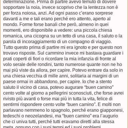
determinazione. Prima di partire avevo temuto di dovere
sopportare la noia, invece scoprivo che la lentezza non è
per forza noiosa, anzi. Ad ogni passo c’erano sorprese
davanti a me e tali erano perché ero attento, aperto al
mondo. Forme forse banali che però, almeno in quei
momenti, ero disponibile a vedere: una piccola chiesa
romanica, una cicogna su un tetto di una casa, il saluto o la
parola di incoraggiamento di un compagno di viaggio.
Tutto questo prima di partire mi era ignoto e per questo non
trovavo risposte. Sul cammino invece mi bastava guardare i
prati coperti di fiori o ricordare la mia infanzia di fronte al
volo serale delle rondini, tanto numerose quante non ne ho
mai più viste da allora, per capire. Potevo entrare da solo in
una chiesa vecchia di mille anni, solitaria ai margini di un
paese ormai in abbandono, per capire. Io che a stento
saluto il vicino di casa, potevo augurare “buen camino”
cento volte al giorno a pellegrini sconosciuti, che forse avrei
rivisto più avanti o forse mai più in tutta la vita, felice di
sentirmi rispondere cento volte “buen camino”. E molti non
parlavano nemmeno lo spagnolo, perché erano giapponesi,
tedeschi o neozelandesi
,
ma “buen camino” era l’augurio
che ci univa tutti
,
perché tutti eravamo diretti alla stessa
meta, ognuno con i suoi tempi ed i suoi problemi.