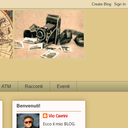
ATM
Racconti
Eventi
Benvenuti!
Vio Cavrini
Ecco il mio BLOG.