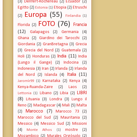
(3)
Denfert-Rochereau
(2)
Ecuador
(2)
Egitto
(2)
Etiopia
(2)
Etruschi
Estonia
(1)
Europa
(55)
(2)
Finlandia
(1)
FOTO
(76)
Francia
Florida
(2)
(12)
Galapagos
(2)
Germania
(4)
Ghana
(2)
Giardino dei Tarocchi
(2)
Giordania
(2)
GranBretagna
(3)
Grecia
(3)
Grecia del Nord
(2)
Guatemala
(2)
India
(11)
Holi
(2)
Honduras
(2)
India
(Lungo il Gange)
(2)
Indocina
(2)
Indonesia
(3)
Iran
(2)
Irlanda
(2)
Irlanda
Italia
(11)
del Nord
(2)
Islanda
(4)
Karnataka
(2)
Kenya
(4)
Jaromìr99
(1)
Kenya-Ruanda-Zaire
(2)
Laos
(2)
LIBRI
Libano
(2)
Libia
(2)
Lettonia
(1)
(8)
Lituania
(3)
Londra
(3)
Lungo il
Reno
(2)
Madagascar
(4)
Mali
(5)
Malta
Marocco
(7)
(2)
Marocco 73
(2)
Marocco del Sud
(2)
Mauritania
(2)
Messico
(4)
Messico Sud
(2)
Missioni
(4)
mostre
(2)
Monte Athos
(1)
Mozambico
(2)
Murales Orgòsolo
(2)