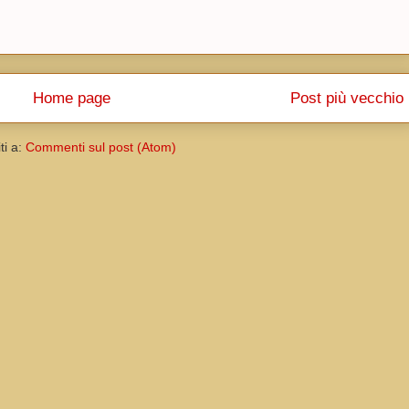
Home page
Post più vecchio
iti a:
Commenti sul post (Atom)