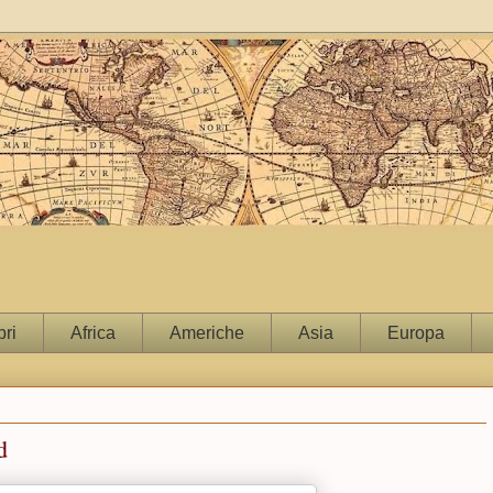
bri
Africa
Americhe
Asia
Europa
d