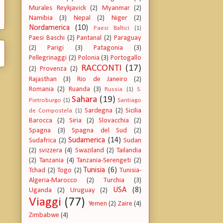
Murales Reykjavick
(2)
Myanmar
(2)
Namibia
(3)
Nepal
(2)
Niger
(2)
Nordamerica
(10)
Paesi Baltici
(1)
Paesi Baschi
(2)
Pantanal
(2)
Paraguay
(2)
Parigi
(3)
Patagonia
(3)
Pellegrinaggi
(2)
Polonia
(3)
Portogallo
RACCONTI
(17)
(2)
Provenza
(2)
Rajasthan
(3)
Rio de Janeiro
(2)
Romania
(2)
Ruanda
(3)
Russia
(1)
S.
Sahara
(19)
Pietroburgo
(1)
Santiago
Sardegna
(2)
Sicilia
de Compostela
(1)
Barocca
(2)
Siria
(2)
Slovacchia
(2)
Spagna
(3)
Spagna del Sud
(2)
Sudamerica
(14)
Sudafrica
(2)
Sudan
(2)
svizzera
(4)
Swaziland
(2)
Tailandia
(2)
Tanzania
(4)
Tanzania-Serengeti
(2)
Tunisia
(6)
Tchad
(2)
Togo
(2)
Tunisia-
Algeria-Marocco
(2)
Turchia
(3)
USA
(8)
Uganda
(2)
Uruguay
(2)
Viaggi
(77)
Yemen
(2)
Zaire
(4)
Zimbabwe
(4)