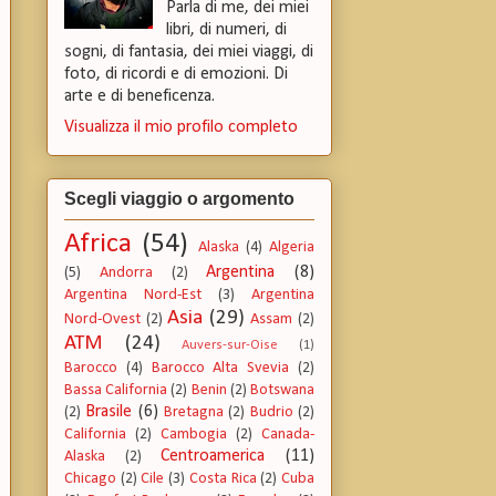
Parla di me, dei miei
libri, di numeri, di
sogni, di fantasia, dei miei viaggi, di
foto, di ricordi e di emozioni. Di
arte e di beneficenza.
Visualizza il mio profilo completo
Scegli viaggio o argomento
Africa
(54)
Alaska
(4)
Algeria
Argentina
(8)
(5)
Andorra
(2)
Argentina Nord-Est
(3)
Argentina
Asia
(29)
Nord-Ovest
(2)
Assam
(2)
ATM
(24)
Auvers-sur-Oise
(1)
Barocco
(4)
Barocco Alta Svevia
(2)
Bassa California
(2)
Benin
(2)
Botswana
Brasile
(6)
(2)
Bretagna
(2)
Budrio
(2)
California
(2)
Cambogia
(2)
Canada-
Centroamerica
(11)
Alaska
(2)
Chicago
(2)
Cile
(3)
Costa Rica
(2)
Cuba